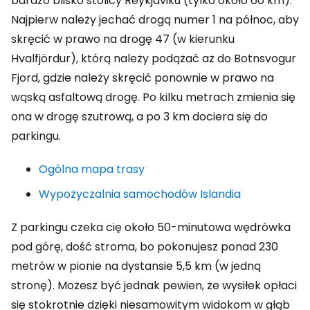
bardzo blisko stolicy Reykjaviku (tylko około 60 km).
Najpierw należy jechać drogą numer 1 na północ, aby
skręcić w prawo na drogę 47 (w kierunku
Hvalfjördur), którą należy podążać aż do Botnsvogur
Fjord, gdzie należy skręcić ponownie w prawo na
wąską asfaltową drogę. Po kilku metrach zmienia się
ona w drogę szutrową, a po 3 km dociera się do
parkingu.
Ogólna mapa trasy
Wypożyczalnia samochodów Islandia
Z parkingu czeka cię około 50-minutowa wędrówka
pod górę, dość stroma, bo pokonujesz ponad 230
metrów w pionie na dystansie 5,5 km (w jedną
stronę). Możesz być jednak pewien, że wysiłek opłaci
się stokrotnie dzięki niesamowitym widokom w głąb