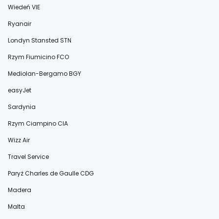
Wiedeń VIE
Ryanair
Londyn Stansted STN
Rzym Fiumicino FCO
Mediolan-Bergamo BGY
easyJet
Sardynia
Rzym Ciampino CIA
Wizz Air
Travel Service
Paryż Charles de Gaulle CDG
Madera
Malta