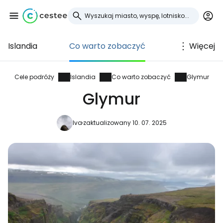
Islandia
Co warto zobaczyć
Więcej
Zaloguj się do
Cestee
Cele podróży
Islandia
Co warto zobaczyć
Glymur
Glymur
... światowej społeczności podróżniczej
Iva
zaktualizowany 10. 07. 2025
Kontynuuj z Google
Kontynuuj z Facebookiem
Kontynuuj z e-mailem