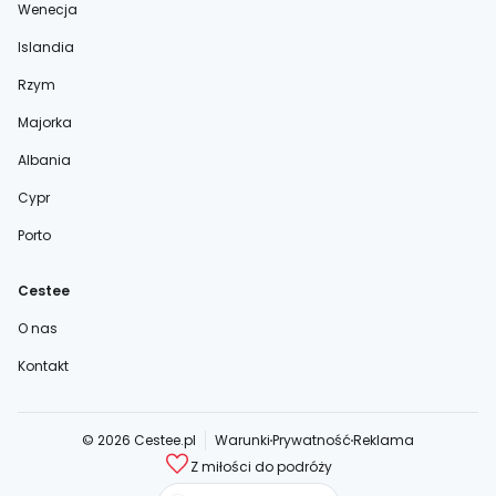
Wenecja
Islandia
Rzym
Majorka
Albania
Cypr
Porto
Cestee
O nas
Kontakt
© 2026 Cestee.pl
Warunki
Prywatność
Reklama
Z miłości do podróży
cestee.com