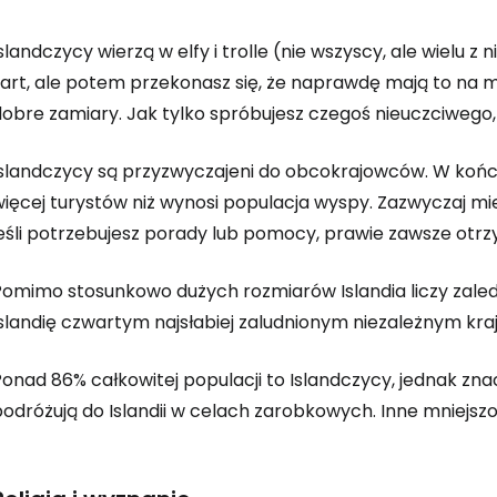
slandczycy wierzą w elfy i trolle (nie wszyscy, ale wielu z
art, ale potem przekonasz się, że naprawdę mają to na myś
dobre zamiary. Jak tylko spróbujesz czegoś nieuczciweg
Islandczycy są przyzwyczajeni do obcokrajowców. W końcu 
ięcej turystów niż wynosi populacja wyspy. Zazwyczaj miej
jeśli potrzebujesz porady lub pomocy, prawie zawsze o
Pomimo stosunkowo dużych rozmiarów Islandia liczy zale
Islandię czwartym najsłabiej zaludnionym niezależnym kra
onad 86% całkowitej populacji to Islandczycy, jednak zna
odróżują do Islandii w celach zarobkowych. Inne mniejszośc