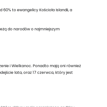
60% to ewangelicy Kościoła Islandii, a
 do Cestee
należą do narodów o najmniejszym
ej
ontynuuj z Google
enie i Wielkanoc. Ponadto mają oni również
ynuuj z Facebookiem
dejście lata, oraz 17 czerwca, który jest
ynuuj z e-mailem