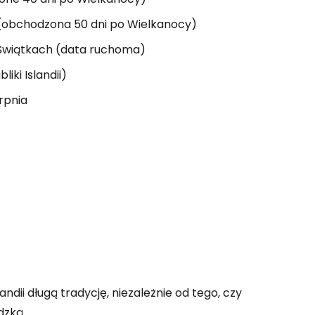
 (obchodzona 50 dni po Wielkanocy)
h Świątkach (data ruchoma)
iki Islandii)
rpnia
andii długą tradycję, niezależnie od tego, czy
dzką.