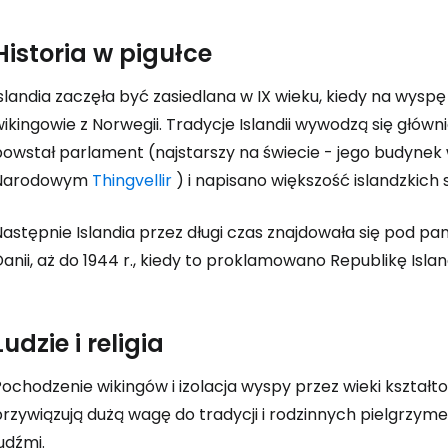
Historia w pigułce
slandia zaczęła być zasiedlana w IX wieku, kiedy na wyspę 
ikingowie z Norwegii. Tradycje Islandii wywodzą się główni
powstał parlament (najstarszy na świecie - jego budyne
Narodowym
Thingvellir
) i napisano większość islandzkich 
Następnie Islandia przez długi czas znajdowała się pod p
anii, aż do 1944 r., kiedy to proklamowano Republikę Island
Ludzie i religia
ochodzenie wikingów i izolacja wyspy przez wieki kształto
rzywiązują dużą wagę do tradycji i rodzinnych pielgrzyme
udźmi.