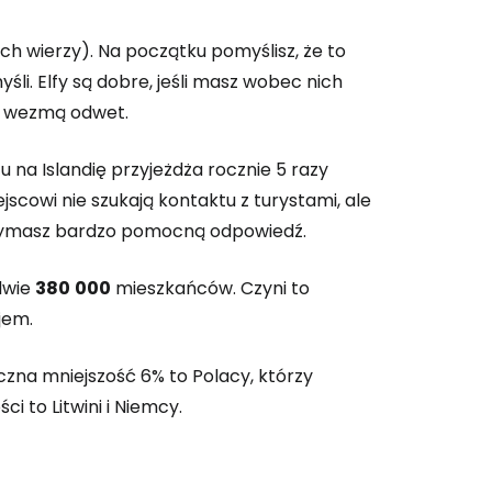
 nich wierzy). Na początku pomyślisz, że to
li. Elfy są dobre, jeśli masz wobec nich
o, wezmą odwet.
na Islandię przyjeżdża rocznie 5 razy
scowi nie szukają kontaktu z turystami, ale
trzymasz bardzo pomocną odpowiedź.
dwie
380
000
mieszkańców. Czyni to
jem.
czna mniejszość 6% to Polacy, którzy
i to Litwini i Niemcy.