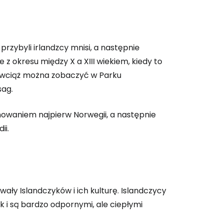
przybyli irlandzcy mnisi, a następnie
e z okresu między X a XIII wiekiem, kiedy to
k wciąż można zobaczyć w Parku
sag.
anowaniem najpierw Norwegii, a następnie
ii.
wały Islandczyków i ich kulturę. Islandczycy
k i są bardzo odpornymi, ale ciepłymi