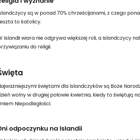
Religia i wyznanie
slandczycy są w ponad 70% chrześcijanami, z czego ponad 
Zaloguj się
eszta to katolicy.
 Islandii wiara nie odgrywa większej roli, a Islandczycy 
... światowej społeczności podróżnicz
rzywiązaniu do religii.
K
Święta
Najważniejszymi świętami dla Islandczyków są Boże Narodz
Kont
zień wolny w drugiej połowie kwietnia, kiedy to świętują na
Dniem Niepodległości.
Kont
Dni odpoczynku na Islandii