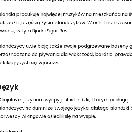
Islandia produkuje najwięcej muzyków na mieszkańca na św
ak ważną częścią życia Islandczyków. W ostatnich czasach 
wiecie, w tym Björk i Sigur Rós.
Islandczycy uwielbiają także swoje podgrzewane baseny 
przeznaczone do pływania dla większości, bardziej praw
elaksujących się w jacuzzi.
Język
ficjalnym językiem wyspy jest islandzki, którym posługuj
slandczycy są dumni ze swojego języka, dlatego islandzki p
orwescy wikingowie osiedlili się na wyspie.
inisłownik: