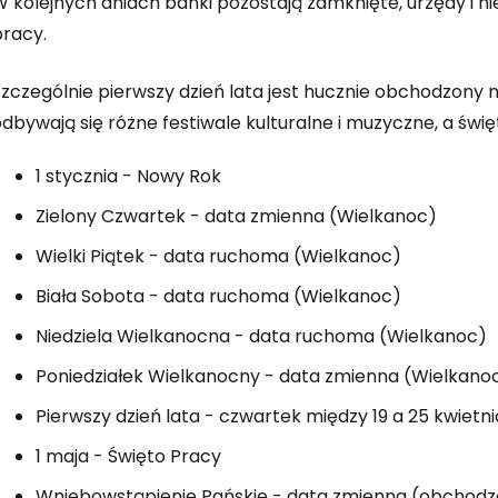
W kolejnych dniach banki pozostają zamknięte, urzędy i n
pracy.
zczególnie pierwszy dzień lata jest hucznie obchodzony na
odbywają się różne festiwale kulturalne i muzyczne, a św
1 stycznia - Nowy Rok
Zielony Czwartek - data zmienna (Wielkanoc)
Wielki Piątek - data ruchoma (Wielkanoc)
Biała Sobota - data ruchoma (Wielkanoc)
Niedziela Wielkanocna - data ruchoma (Wielkanoc)
Poniedziałek Wielkanocny - data zmienna (Wielkano
Pierwszy dzień lata - czwartek między 19 a 25 kwietni
1 maja - Święto Pracy
Wniebowstąpienie Pańskie - data zmienna (obchodz