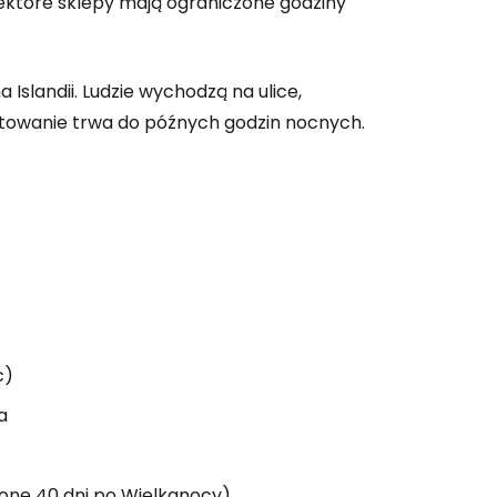
iektóre sklepy mają ograniczone godziny
 Islandii. Ludzie wychodzą na ulice,
iętowanie trwa do późnych godzin nocnych.
c)
a
one 40 dni po Wielkanocy)