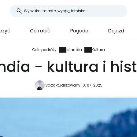
czyć
Co robić
Pogoda
Dojazd
Cele podróży
Islandia
Kultura
ndia - kultura i his
Iva
zaktualizowany 10. 07. 2025