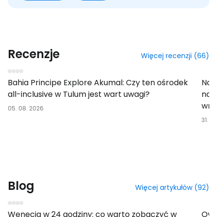
Recenzje
Więcej recenzji (66)
Hotel
Klas
Bahia Principe Explore Akumal: Czy ten ośrodek
Now
all-inclusive w Tulum jest wart uwagi?
na 
wra
05. 08. 2026
31. 0
Blog
Więcej artykułów (92)
W miejscu docelowym
Na lo
Wenecja w 24 godziny: co warto zobaczyć w
Over