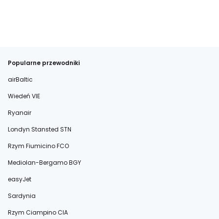
Popularne przewodniki
airBaltic
Wiedeń VIE
Ryanair
Londyn Stansted STN
Rzym Fiumicino FCO
Mediolan-Bergamo BGY
easyJet
Sardynia
Rzym Ciampino CIA