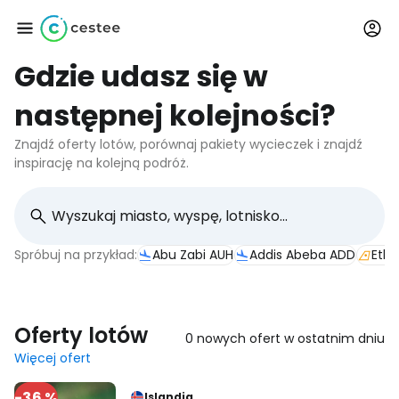
Gdzie udasz się w
Zaloguj się do
następnej kolejności?
Cestee
Znajdź oferty lotów, porównaj pakiety wycieczek i znajdź
inspirację na kolejną podróż.
... światowej społeczności podróżniczej
Kontynuuj z Google
Spróbuj na przykład:
Abu Zabi AUH
Addis Abeba ADD
Ethi
Kontynuuj z Facebookiem
Oferty lotów
0 nowych ofert w ostatnim dniu
Więcej ofert
Kontynuuj z e-mailem
-36 %
Islandia