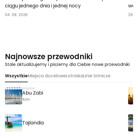
ciągu jednego dnia i jednej nocy
wej
04. 08. 2026
29. 0
Najnowsze przewodniki
Stale aktualizujemy i piszemy dla Ciebie nowe przewodniki
Wszystkie
Miejsca docelowe
Lotniska
Linie lotnicze
Abu Zabi
AUH
Tajlandia