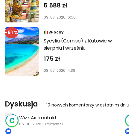
5 588 zł
09. 07. 2026 16:50
-61 %
Włochy
Sycylia (Comiso) z Katowic w
sierpniu i wrześniu
175 zł
08. 07. 2026 14:39
Dyskusja
10 nowych komentarzy w ostatnim dniu
Wizz Air kontakt
06. 08. 2026 • Kajman77