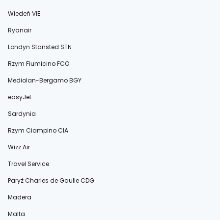
Wiedeń VIE
Ryanair
Londyn Stansted STN
Rzym Fiumicino FCO
Mediolan-Bergamo BGY
easyJet
Sardynia
Rzym Ciampino CIA
Wizz Air
Travel Service
Paryż Charles de Gaulle CDG
Madera
Malta