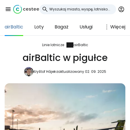
airBaltic
Loty
Bagaż
Usługi
Więcej
Zaloguj się do
Cestee
Linie lotnicze
airBaltic
airBaltic w pigułce
... światowej społeczności podróżniczej
Kryštof Hájek
zaktualizowany 02. 09. 2025
Kontynuuj z Google
Kontynuuj z Facebookiem
Kontynuuj z e-mailem