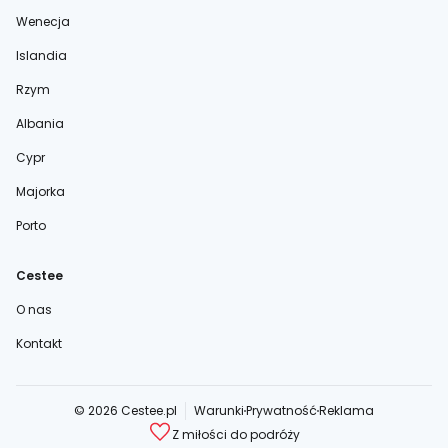
Wenecja
Islandia
Rzym
Albania
Cypr
Majorka
Porto
Cestee
O nas
Kontakt
© 2026 Cestee.pl
Warunki
Prywatność
Reklama
Z miłości do podróży