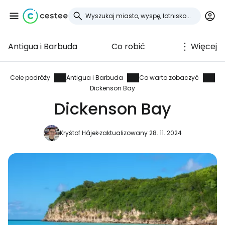
Antigua i Barbuda
Co robić
Więcej
Zaloguj się do
Cestee
Cele podróży
Antigua i Barbuda
Co warto zobaczyć
Dickenson Bay
... światowej społeczności podróżniczej
Dickenson Bay
Kryštof Hájek
zaktualizowany 28. 11. 2024
Kontynuuj z Google
Kontynuuj z Facebookiem
Kontynuuj z e-mailem