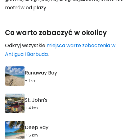
metrów od plaży.
Co warto zobaczyć w okolicy
Odkryj wszystkie
miejsca warte zobaczenia w
Antigua i Barbuda
.
Runaway Bay
+ 1 km
St. John's
+ 4 km
Deep Bay
+ 5 km