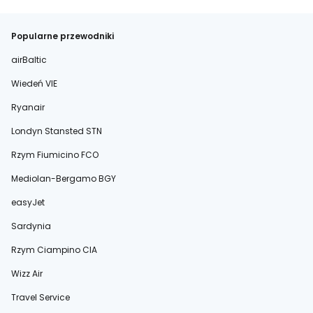
Popularne przewodniki
airBaltic
Wiedeń VIE
Ryanair
Londyn Stansted STN
Rzym Fiumicino FCO
Mediolan-Bergamo BGY
easyJet
Sardynia
Rzym Ciampino CIA
Wizz Air
Travel Service