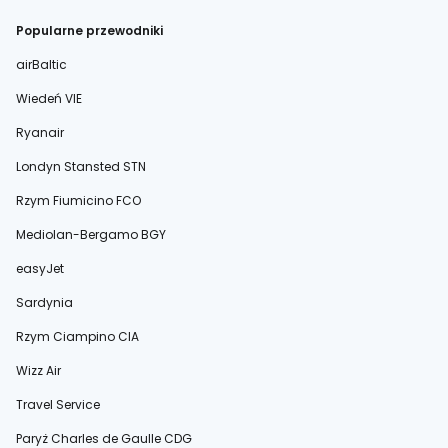
Popularne przewodniki
airBaltic
Wiedeń VIE
Ryanair
Londyn Stansted STN
Rzym Fiumicino FCO
Mediolan-Bergamo BGY
easyJet
Sardynia
Rzym Ciampino CIA
Wizz Air
Travel Service
Paryż Charles de Gaulle CDG