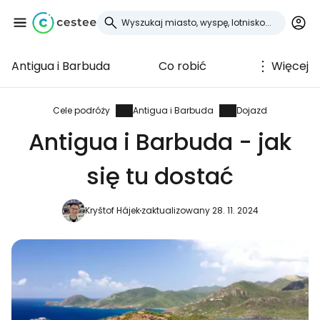
Antigua i Barbuda
Co robić
Więcej
Zaloguj się do
Cestee
Cele podróży
Antigua i Barbuda
Dojazd
Antigua i Barbuda - jak
... światowej społeczności podróżniczej
się tu dostać
Kontynuuj z Google
Kryštof Hájek
zaktualizowany 28. 11. 2024
Kontynuuj z Facebookiem
Kontynuuj z e-mailem