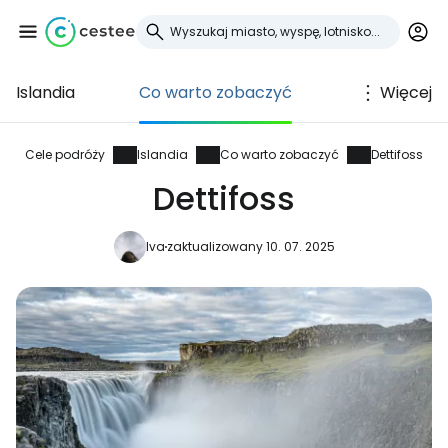
Islandia
Co warto zobaczyć
Więcej
Zaloguj się do
Cestee
Cele podróży
Islandia
Co warto zobaczyć
Dettifoss
Dettifoss
... światowej społeczności podróżniczej
Iva
zaktualizowany 10. 07. 2025
Kontynuuj z Google
Kontynuuj z Facebookiem
Kontynuuj z e-mailem