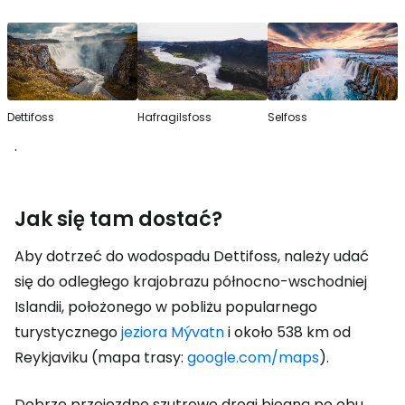
Dettifoss
Hafragilsfoss
Selfoss
.
Jak się tam dostać?
Aby dotrzeć do wodospadu Dettifoss, należy udać
się do odległego krajobrazu północno-wschodniej
Islandii, położonego w pobliżu popularnego
turystycznego
jeziora Mývatn
i około 538 km od
Reykjaviku (mapa trasy:
google.com/maps
).
Dobrze przejezdne szutrowe drogi biegną po obu