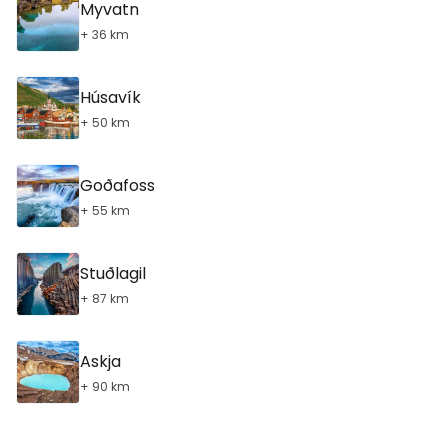
Myvatn
+ 36 km
Húsavík
+ 50 km
Goðafoss
+ 55 km
Stuðlagil
+ 87 km
Askja
+ 90 km