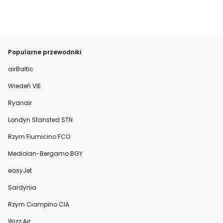
Popularne przewodniki
airBaltic
Wiedeń VIE
Ryanair
Londyn Stansted STN
Rzym Fiumicino FCO
Mediolan-Bergamo BGY
easyJet
Sardynia
Rzym Ciampino CIA
Wizz Air