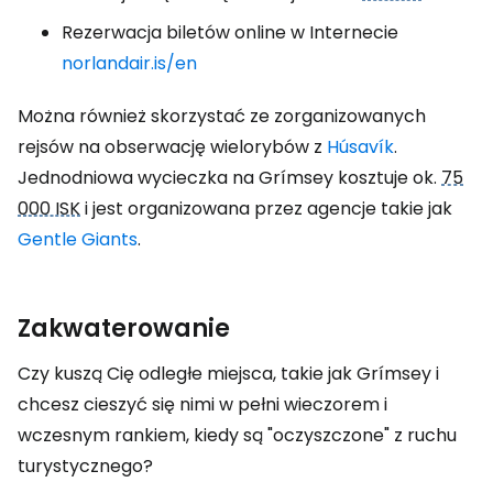
Rezerwacja biletów online w Internecie
norlandair.is/en
Można również skorzystać ze zorganizowanych
rejsów na obserwację wielorybów z
Húsavík
.
Jednodniowa wycieczka na Grímsey kosztuje ok.
75
000 ISK
i jest organizowana przez agencje takie jak
Gentle Giants
.
Zakwaterowanie
Czy kuszą Cię odległe miejsca, takie jak Grímsey i
chcesz cieszyć się nimi w pełni wieczorem i
wczesnym rankiem, kiedy są "oczyszczone" z ruchu
turystycznego?