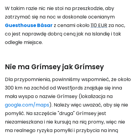
W takim razie nic nie stoi na przeszkodzie, aby
zatrzymać się na noc w doskonale ocenianym
Guesthouse Básar
z cenami około
110 EUR
za noc,
co jest naprawdę dobrą ceną jak na Islandię i tak
odległe miejsce.
Nie ma Grímsey jak Grímsey
Dla przypomnienia, powinniśmy wspomnieć, że około
300 km na zachód od Westfjords znajduje się inna
mała wyspa o nazwie Grímsey (lokalizacja na
google.com/maps
). Należy więc uważać, aby się nie
pomylić. Na szczęście "druga" Grímsey jest
niezamieszkana i nie kursują na nią promy, więc nie
ma realnego ryzyka pomyłki i przybycia na inną