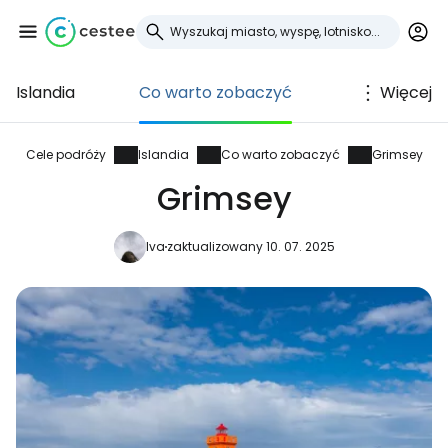
Islandia
Co warto zobaczyć
Więcej
Zaloguj się do
Cestee
Cele podróży
Islandia
Co warto zobaczyć
Grimsey
Grimsey
... światowej społeczności podróżniczej
Iva
zaktualizowany 10. 07. 2025
Kontynuuj z Google
Kontynuuj z Facebookiem
Kontynuuj z e-mailem