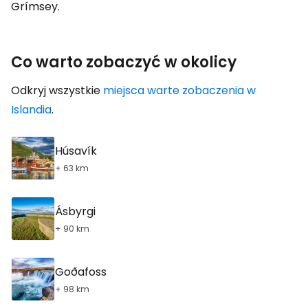
Grímsey.
Co warto zobaczyć w okolicy
Odkryj wszystkie
miejsca warte zobaczenia w
Islandia
.
Húsavík
+ 63 km
Ásbyrgi
+ 90 km
Goðafoss
+ 98 km