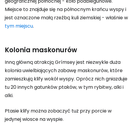
geograficznej północnej - koło podbiegunowe.
Miejsce to znajduje się na północnym krańcu wyspy i
jest oznaczone małą rzeźbą kuli ziemskiej - właśnie w
tym miejscu
.
Kolonia maskonurów
Inną główną atrakcją Grímsey jest niezwykle duża
kolonia uwielbiających zabawę maskonurów, które
zamieszkują klify wokół wyspy. Oprócz nich gniazduje
tu 20 innych gatunków ptaków, w tym rybitwy, alki i
alki.
Ptasie klify można zobaczyć tuż przy porcie w
jedynej wiosce na wyspie.