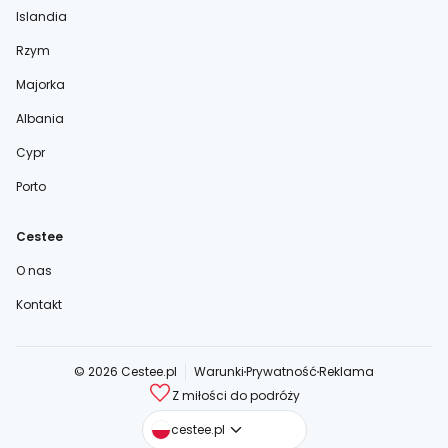
Islandia
Rzym
Majorka
Albania
Cypr
Porto
Cestee
O nas
Kontakt
© 2026 Cestee.pl
Warunki
Prywatność
Reklama
Z miłości do podróży
cestee.com
cestee.pl