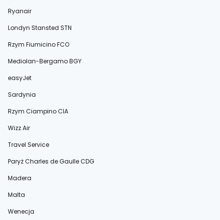
Ryanair
Londyn Stansted STN
Rzym Fiumicino FCO
Mediolan-Bergamo BGY
easyJet
Sardynia
Rzym Ciampino CIA
Wizz Air
Travel Service
Paryż Charles de Gaulle CDG
Madera
Malta
Wenecja