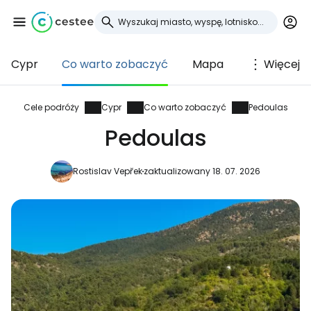
Cypr
Co warto zobaczyć
Mapa
Więcej
Zaloguj się do
Cestee
Cele podróży
Cypr
Co warto zobaczyć
Pedoulas
Pedoulas
... światowej społeczności podróżniczej
Rostislav Vepřek
zaktualizowany 18. 07. 2026
Kontynuuj z Google
Kontynuuj z Facebookiem
Kontynuuj z e-mailem