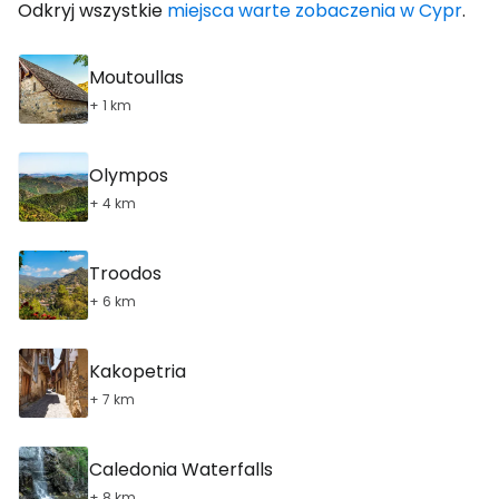
Odkryj wszystkie
miejsca warte zobaczenia w Cypr
.
Moutoullas
+ 1 km
Olympos
+ 4 km
Troodos
+ 6 km
Kakopetria
+ 7 km
Caledonia Waterfalls
+ 8 km