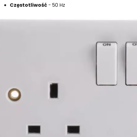
Częstotliwość
-
50 Hz
Zaloguj się
... światowej społeczności podróżnicz
K
Kont