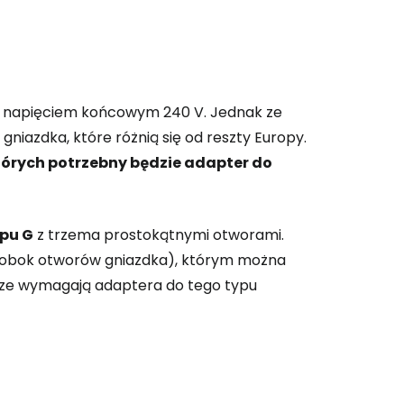
z i napięciem końcowym 240 V. Jednak ze
 gniazdka, które różnią się od reszty Europy.
których potrzebny będzie adapter do
pu G
z trzema prostokątnymi otworami.
ż obok otworów gniazdka), którym można
wsze wymagają adaptera do tego typu