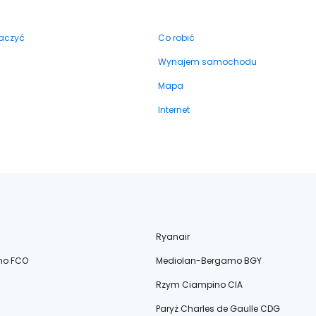
aczyć
Co robić
Wynajem samochodu
Mapa
Internet
Ryanair
no FCO
Mediolan-Bergamo BGY
Rzym Ciampino CIA
Paryż Charles de Gaulle CDG