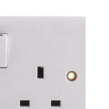
 do Cestee
ej
ontynuuj z Google
ynuuj z Facebookiem