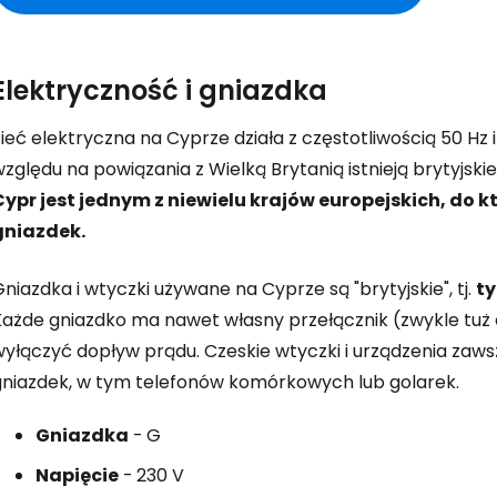
Elektryczność i gniazdka
Sieć elektryczna na Cyprze działa z częstotliwością 50 H
zględu na powiązania z Wielką Brytanią istnieją brytyjskie
Cypr jest jednym z niewielu krajów europejskich, do 
gniazdek.
niazdka i wtyczki używane na Cyprze są "brytyjskie", tj.
ty
Każde gniazdko ma nawet własny przełącznik (zwykle tu
wyłączyć dopływ prądu. Czeskie wtyczki i urządzenia za
gniazdek, w tym telefonów komórkowych lub golarek.
Gniazdka
-
G
Napięcie
-
230 V