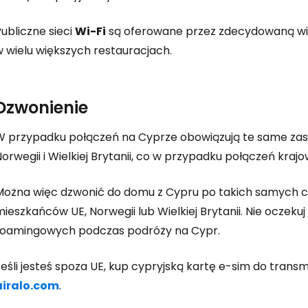
ubliczne sieci
Wi-Fi
są oferowane przez zdecydowaną więk
w wielu większych restauracjach.
Dzwonienie
W przypadku połączeń na Cyprze obowiązują te same za
orwegii i Wielkiej Brytanii, co w przypadku połączeń kraj
Można więc dzwonić do domu z Cypru po takich samych ce
mieszkańców UE, Norwegii lub Wielkiej Brytanii. Nie ocze
roamingowych podczas podróży na Cypr.
eśli jesteś spoza UE, kup cypryjską kartę e-sim do transm
airalo.com
.