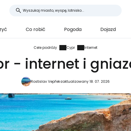
zyć
Co robić
Pogoda
Dojazd
Cele podróży
Cypr
Internet
r - internet i gnia
Rostislav Vepřek
zaktualizowany 18. 07. 2026