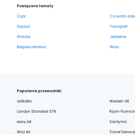
Powiązane tematy
Cypr
Co warto zob
Dojazd
Transport
Waluta
Jedzenie
Bezpieczeństwo
Wiza
Popularne przewodniki
airBaltic
Wiedeń VIE
Londyn Stansted STN
Rzym Fiumici
easyJet
Sardynia
Wizz Air
Travel Service