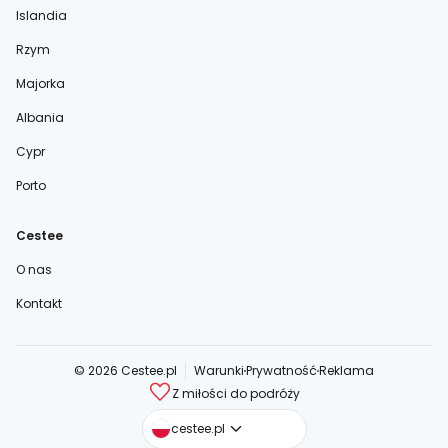
Islandia
Rzym
Majorka
Albania
Cypr
Porto
Cestee
O nas
Kontakt
© 2026 Cestee.pl
Warunki
Prywatność
Reklama
Z miłości do podróży
cestee.com
cestee.pl
cestee.sk