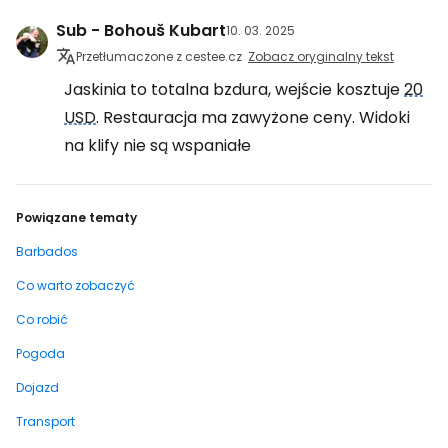
Sub - Bohouš Kubart
10. 03. 2025
Przetłumaczone z cestee.cz
Zobacz oryginalny tekst
Jaskinia to totalna bzdura, wejście kosztuje
20
USD
. Restauracja ma zawyżone ceny. Widoki
na klify nie są wspaniałe
Powiązane tematy
Barbados
Co warto zobaczyć
Co robić
Pogoda
Dojazd
Transport