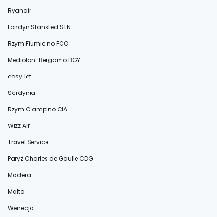
Ryanair
Londyn Stansted STN
Rzym Fiumicino FCO
Mediolan-Bergamo BGY
easyJet
Sardynia
Rzym Ciampino CIA
Wizz Air
Travel Service
Paryż Charles de Gaulle CDG
Madera
Malta
Wenecja