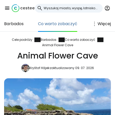
Barbados
Co warto zobaczyć
Więcej
Zaloguj się do
Cestee
Cele podróży
Barbados
Co warto zobaczyć
Animal Flower Cave
... światowej społeczności podróżniczej
Animal Flower Cave
Kryštof Hájek
zaktualizowany 09. 07. 2026
Kontynuuj z Google
Kontynuuj z Facebookiem
Kontynuuj z e-mailem