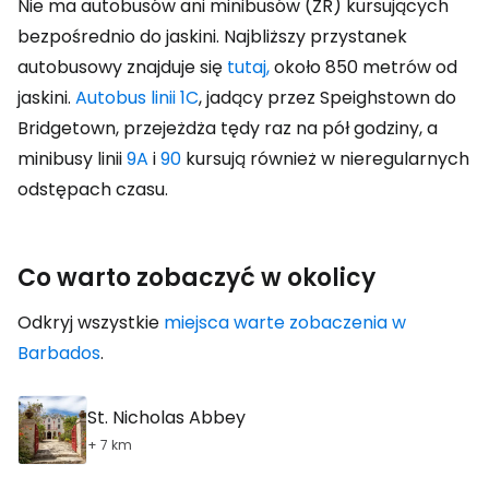
Nie ma autobusów ani minibusów (ZR) kursujących
bezpośrednio do jaskini. Najbliższy przystanek
autobusowy znajduje się
tutaj,
około 850 metrów od
jaskini.
Autobus linii 1C
, jadący przez Speighstown do
Bridgetown, przejeżdża tędy raz na pół godziny, a
minibusy linii
9A
i
90
kursują również w nieregularnych
odstępach czasu.
Co warto zobaczyć w okolicy
Odkryj wszystkie
miejsca warte zobaczenia w
Barbados
.
St. Nicholas Abbey
+ 7 km