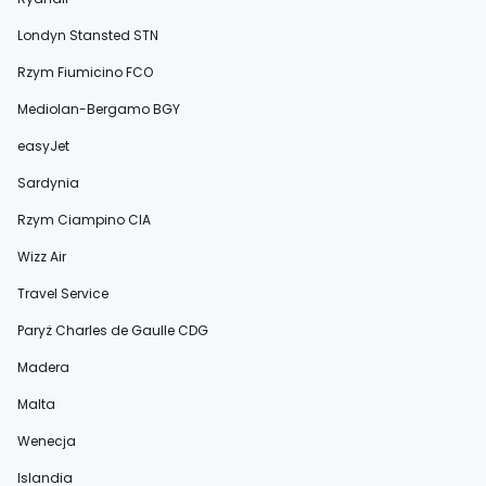
Londyn Stansted STN
Rzym Fiumicino FCO
Mediolan-Bergamo BGY
easyJet
Sardynia
Rzym Ciampino CIA
Wizz Air
Travel Service
Paryż Charles de Gaulle CDG
Madera
Malta
Wenecja
Islandia