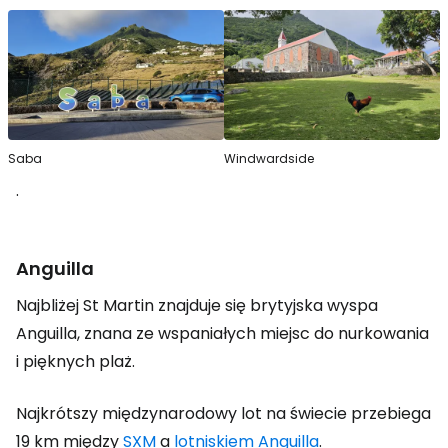
Saba
Windwardside
.
Anguilla
Najbliżej St Martin znajduje się brytyjska wyspa
Anguilla, znana ze wspaniałych miejsc do nurkowania
i pięknych plaż.
Najkrótszy międzynarodowy lot na świecie przebiega
19 km między
SXM
a
lotniskiem
Anguilla
.