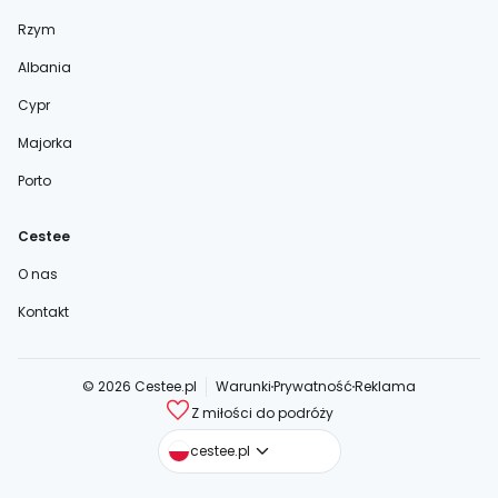
Rzym
Albania
Cypr
Majorka
Porto
Cestee
O nas
Kontakt
© 2026 Cestee.pl
Warunki
Prywatność
Reklama
Z miłości do podróży
cestee.com
cestee.pl
cestee.sk