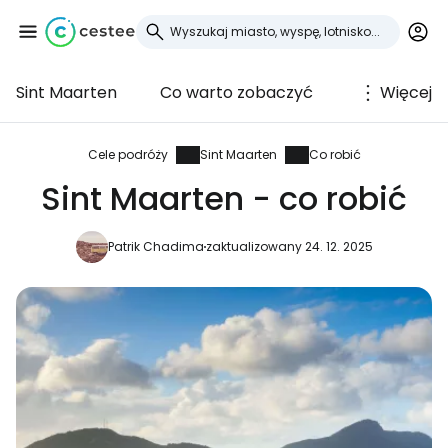
Sint Maarten
Co warto zobaczyć
Więcej
Zaloguj się do
Cestee
Cele podróży
Sint Maarten
Co robić
Sint Maarten - co robić
... światowej społeczności podróżniczej
Patrik Chadima
zaktualizowany 24. 12. 2025
Kontynuuj z Google
Kontynuuj z Facebookiem
Kontynuuj z e-mailem