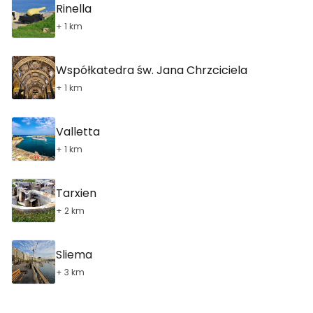
Rinella
+ 1 km
Współkatedra św. Jana Chrzciciela
+ 1 km
Valletta
+ 1 km
Tarxien
+ 2 km
Sliema
+ 3 km