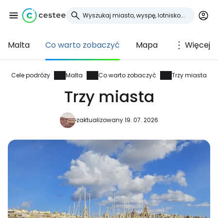
Malta
Co warto zobaczyć
Mapa
Więcej
Zaloguj się do
Cestee
Cele podróży
Malta
Co warto zobaczyć
Trzy miasta
Trzy miasta
... światowej społeczności podróżniczej
zaktualizowany 19. 07. 2026
Kontynuuj z Google
Kontynuuj z Facebookiem
Kontynuuj z e-mailem