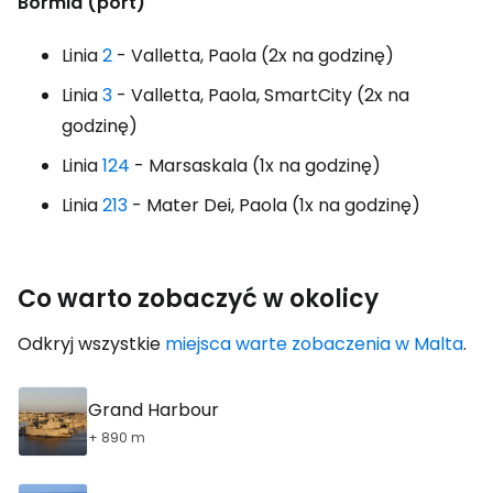
Bormla (port)
Linia
2
- Valletta, Paola (2x na godzinę)
Linia
3
- Valletta, Paola, SmartCity (2x na
godzinę)
Linia
124
- Marsaskala (1x na godzinę)
Linia
213
- Mater Dei, Paola (1x na godzinę)
Co warto zobaczyć w okolicy
Odkryj wszystkie
miejsca warte zobaczenia w Malta
.
Grand Harbour
+ 890 m