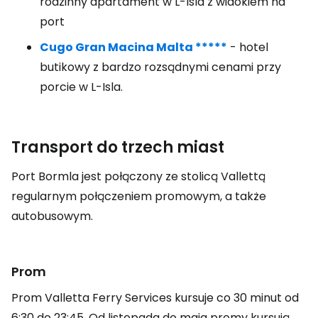
rodzinny apartament w L-Isla z widokiem na
port
Cugo Gran Macina Malta *****
- hotel
butikowy z bardzo rozsądnymi cenami przy
porcie w L-Isla.
Transport do trzech miast
Port Bormla jest połączony ze stolicą Vallettą
regularnym połączeniem promowym, a także
autobusowym.
Prom
Prom Valletta Ferry Services kursuje co 30 minut od
6:30 do 23:45. Od listopada do maja promy kursują