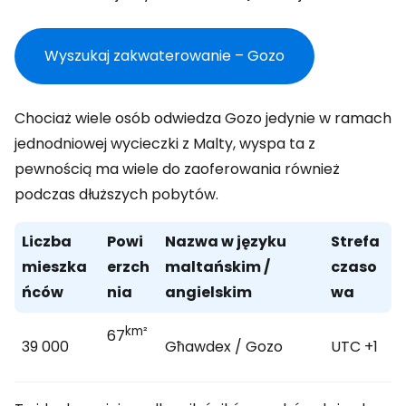
Wyszukaj zakwaterowanie – Gozo
Chociaż wiele osób odwiedza Gozo jedynie w ramach
jednodniowej wycieczki z Malty, wyspa ta z
pewnością ma wiele do zaoferowania również
podczas dłuższych pobytów.
Liczba
Powi
Nazwa w języku
Strefa
mieszka
erzch
maltańskim /
czaso
ńców
nia
angielskim
wa
km²
67
39 000
Għawdex / Gozo
UTC +1