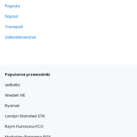
Pogoda
Dojazd
Transport
Zakwaterowanie
Popularne przewodniki
airBaltic
Wiedeń VIE
Ryanair
Londyn Stansted STN
Rzym Fiumicino FCO
Mediolan-Bergamo BGY