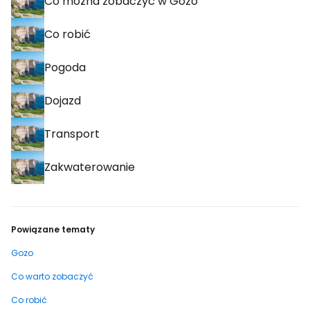
Co można zobaczyć w Gozo
Co robić
Pogoda
Dojazd
Transport
Zakwaterowanie
Powiązane tematy
Gozo
Co warto zobaczyć
Co robić