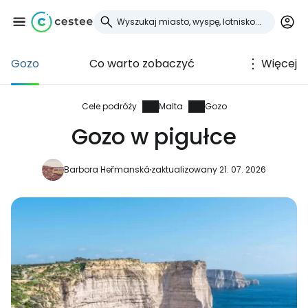
Gozo
Co warto zobaczyć
Więcej
Zaloguj się do
Cestee
Cele podróży
Malta
Gozo
Gozo w pigułce
... światowej społeczności podróżniczej
Barbora Heřmanská
zaktualizowany 21. 07. 2026
Kontynuuj z Google
Kontynuuj z Facebookiem
Kontynuuj z e-mailem