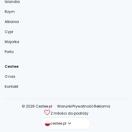
Islandia
Rzym
Albania
Cypr
Majorka
Porto
Cestee
O nas
Kontakt
© 2026 Cestee.pl
Warunki
Prywatność
Reklama
Z miłości do podróży
cestee.com
cestee.pl
cestee.sk