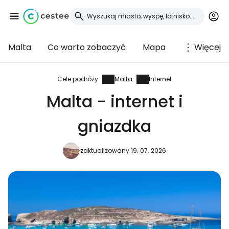
Malta
Co warto zobaczyć
Mapa
Więcej
Zaloguj się do
Cestee
Cele podróży
Malta
Internet
Malta - internet i
... światowej społeczności podróżniczej
gniazdka
Kontynuuj z Google
zaktualizowany 19. 07. 2026
Kontynuuj z Facebookiem
Kontynuuj z e-mailem