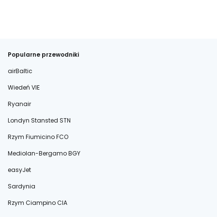
Popularne przewodniki
airBaltic
Wiedeń VIE
Ryanair
Londyn Stansted STN
Rzym Fiumicino FCO
Mediolan-Bergamo BGY
easyJet
Sardynia
Rzym Ciampino CIA