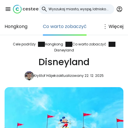
Hongkong
Co warto zobaczyć
Więcej
Zaloguj się do
Cestee
Cele podróży
Hongkong
Co warto zobaczyć
Disneyland
... światowej społeczności podróżniczej
Disneyland
Kryštof Hájek
zaktualizowany 22. 12. 2025
Kontynuuj z Google
Kontynuuj z Facebookiem
Kontynuuj z e-mailem