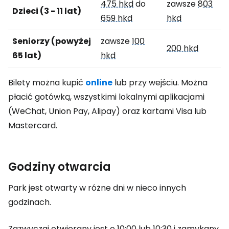
475 hkd
do
zawsze
803
Dzieci (3 - 11 lat)
659 hkd
hkd
Seniorzy (powyżej
zawsze
100
200 hkd
65 lat)
hkd
Bilety można kupić
online
lub przy wejściu. Można
płacić gotówką, wszystkimi lokalnymi aplikacjami
(WeChat, Union Pay, Alipay) oraz kartami Visa lub
Mastercard.
Godziny otwarcia
Park jest otwarty w różne dni w nieco innych
godzinach.
Zazwyczaj otwierany jest o 10:00 lub 10:30 i zamykany