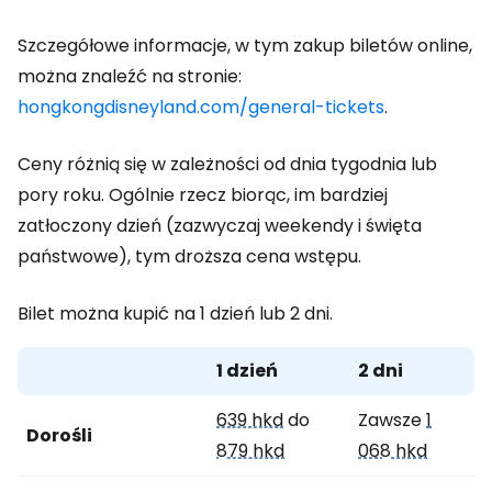
Szczegółowe informacje, w tym zakup biletów online,
można znaleźć na stronie:
hongkongdisneyland.com/general-tickets
.
Ceny różnią się w zależności od dnia tygodnia lub
pory roku. Ogólnie rzecz biorąc, im bardziej
zatłoczony dzień (zazwyczaj weekendy i święta
państwowe), tym droższa cena wstępu.
Bilet można kupić na 1 dzień lub 2 dni.
1 dzień
2 dni
639 hkd
do
Zawsze
1
Dorośli
879 hkd
068 hkd