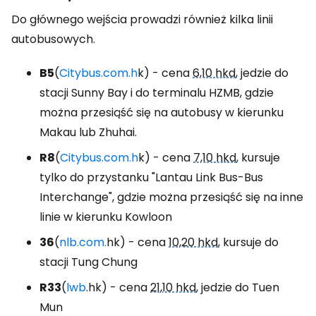
Do głównego wejścia prowadzi również kilka linii
autobusowych.
B5
(
Citybus.com.h
k) - cena
6,10 hkd
, jedzie do
stacji Sunny Bay i do terminalu HZMB, gdzie
można przesiąść się na autobusy w kierunku
Makau lub Zhuhai.
R8
(
Citybus.com.h
k) - cena
7,10 hkd
, kursuje
tylko do przystanku "Lantau Link Bus-Bus
Interchange", gdzie można przesiąść się na inne
linie w kierunku Kowloon
36
(
nlb.com.
hk) - cena
10,20 hkd
, kursuje do
stacji Tung Chung
R33
(
lwb
.hk) - cena
21,10 hkd
, jedzie do Tuen
Mun