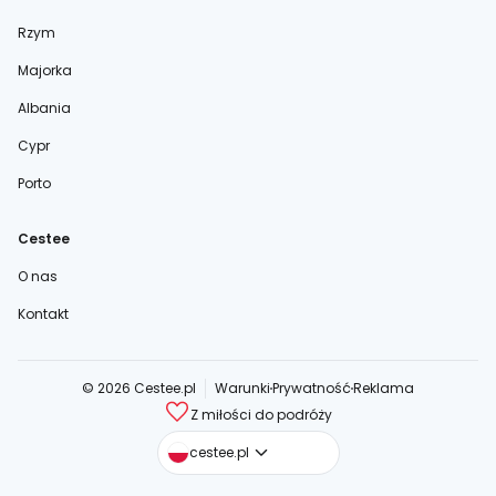
Rzym
Majorka
Albania
Cypr
Porto
Cestee
O nas
Kontakt
© 2026 Cestee.pl
Warunki
Prywatność
Reklama
Z miłości do podróży
cestee.com
cestee.pl
cestee.sk