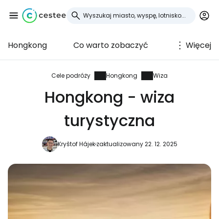
Hongkong
Co warto zobaczyć
Więcej
Zaloguj się do
Cestee
Cele podróży
Hongkong
Wiza
Hongkong - wiza
... światowej społeczności podróżniczej
turystyczna
Kontynuuj z Google
Kryštof Hájek
zaktualizowany 22. 12. 2025
Kontynuuj z Facebookiem
Kontynuuj z e-mailem