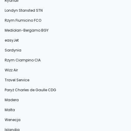
Ryanair
Londyn Stansted STN
Rzym Fiumicino FCO
Mediolan-Bergamo BGY
easyJet
Sardynia
Rzym Ciampino CIA
Wizz Air
Travel Service
Paryż Charles de Gaulle CDG
Madera
Malta
Wenecja
Islandia