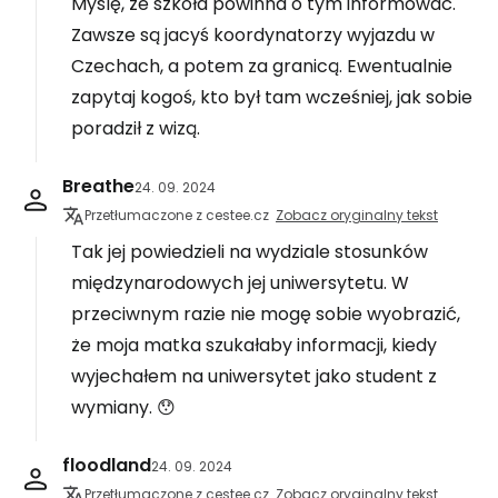
Myślę, że szkoła powinna o tym informować.
Zawsze są jacyś koordynatorzy wyjazdu w
Czechach, a potem za granicą. Ewentualnie
zapytaj kogoś, kto był tam wcześniej, jak sobie
poradził z wizą.
Breathe
24. 09. 2024
Przetłumaczone z cestee.cz
Zobacz oryginalny tekst
Tak jej powiedzieli na wydziale stosunków
międzynarodowych jej uniwersytetu. W
przeciwnym razie nie mogę sobie wyobrazić,
że moja matka szukałaby informacji, kiedy
wyjechałem na uniwersytet jako student z
wymiany. 😯
floodland
24. 09. 2024
Przetłumaczone z cestee.cz
Zobacz oryginalny tekst