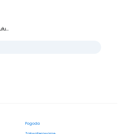
u...
Pogoda
Zakwaterowanie