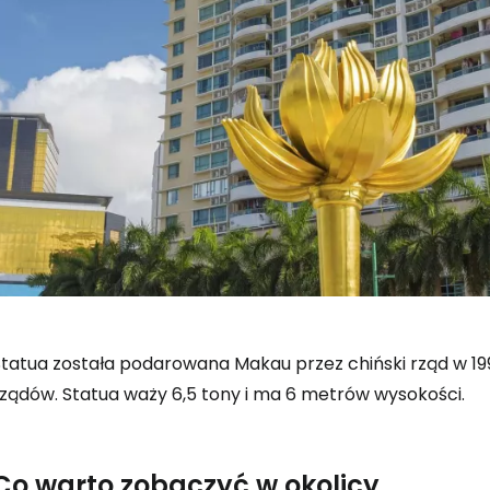
Statua została podarowana Makau przez chiński rząd w 199
Zaloguj się
rządów. Statua waży 6,5 tony i ma 6 metrów wysokości.
... światowej społeczności podróżnicz
Co warto zobaczyć w okolicy