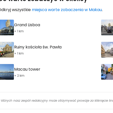
Odkryj wszystkie
miejsca warte zobaczenia w Makau
.
K
Grand Lisboa
+ 1 km
Kont
Ruiny kościoła św. Pawła
+ 1 km
Kont
Macau tower
+ 2 km
 z których nasz zespół redakcyjny może otrzymywać prowizje za kliknięcie l