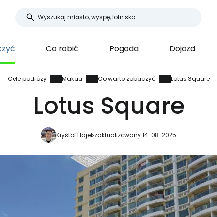
czyć
Co robić
Pogoda
Dojazd
Cele podróży
Makau
Co warto zobaczyć
Lotus Square
Lotus Square
Kryštof Hájek
zaktualizowany 14. 08. 2025