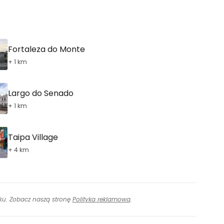
ontynuuj z Google
Fortaleza do Monte
+ 1 km
ynuuj z Facebookiem
Largo do Senado
ynuuj z e-mailem
+ 1 km
Taipa Village
+ 4 km
inku. Zobacz naszą stronę
Polityka reklamowa
.