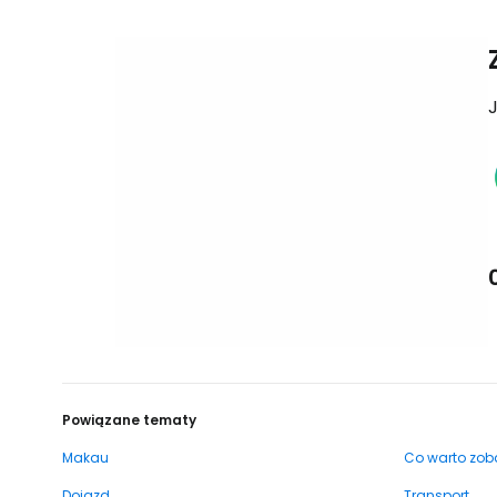
J
Powiązane tematy
Makau
Co warto zob
Dojazd
Transport