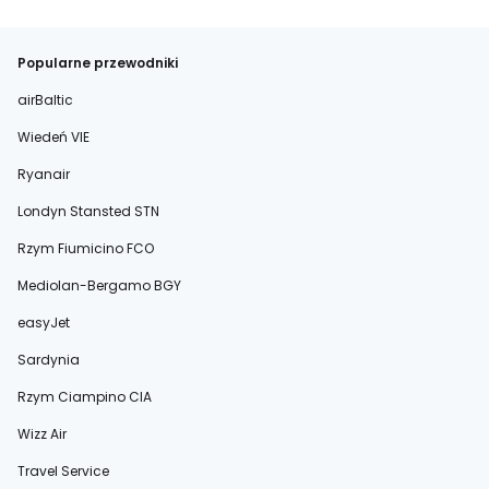
Popularne przewodniki
airBaltic
Wiedeń VIE
Ryanair
Londyn Stansted STN
Rzym Fiumicino FCO
Mediolan-Bergamo BGY
easyJet
Sardynia
Rzym Ciampino CIA
Wizz Air
Travel Service