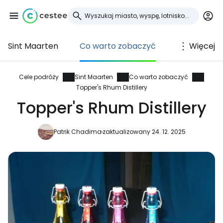
Sint Maarten
Co warto zobaczyć
Więcej
Zaloguj się do
Cestee
Cele podróży
Sint Maarten
Co warto zobaczyć
Topper's Rhum Distillery
... światowej społeczności podróżniczej
Topper's Rhum Distillery
Patrik Chadima
zaktualizowany 24. 12. 2025
Kontynuuj z Google
Kontynuuj z Facebookiem
Kontynuuj z e-mailem