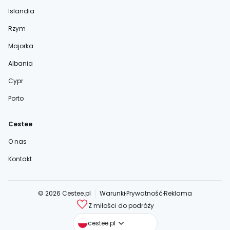
Islandia
Rzym
Majorka
Albania
Cypr
Porto
Cestee
O nas
Kontakt
© 2026 Cestee.pl
Warunki
Prywatność
Reklama
Z miłości do podróży
cestee.com
cestee.pl