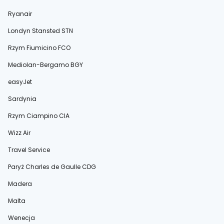
Ryanair
Londyn Stansted STN
Rzym Fiumicino FCO
Mediolan-Bergamo BGY
easyJet
Sardynia
Rzym Ciampino CIA
Wizz Air
Travel Service
Paryż Charles de Gaulle CDG
Madera
Malta
Wenecja