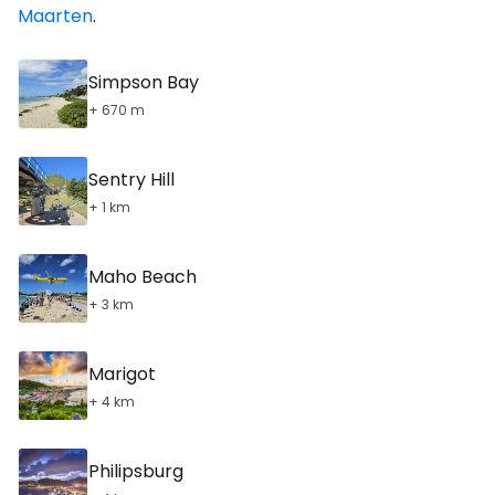
Maarten
.
Simpson Bay
+ 670 m
Sentry Hill
+ 1 km
Maho Beach
+ 3 km
Marigot
+ 4 km
Philipsburg