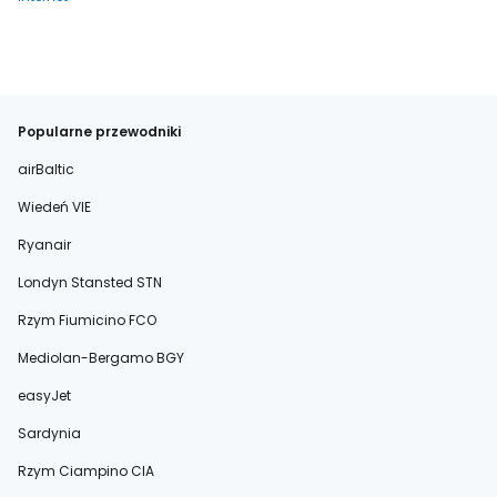
Popularne przewodniki
airBaltic
Wiedeń VIE
Ryanair
Londyn Stansted STN
Rzym Fiumicino FCO
Mediolan-Bergamo BGY
easyJet
Sardynia
Rzym Ciampino CIA