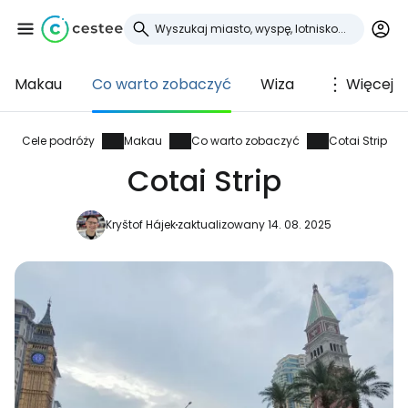
Makau
Co warto zobaczyć
Wiza
Więcej
Zaloguj się do
Cestee
Cele podróży
Makau
Co warto zobaczyć
Cotai Strip
Cotai Strip
... światowej społeczności podróżniczej
Kryštof Hájek
zaktualizowany 14. 08. 2025
Kontynuuj z Google
Kontynuuj z Facebookiem
Kontynuuj z e-mailem