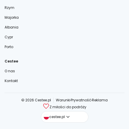
Rzym
Majorka
Albania
Cypr
Porto
Cestee
O nas
Kontakt
© 2026 Cestee.pl
Warunki
Prywatność
Reklama
Z miłości do podróży
cestee.com
cestee.pl
cestee.sk