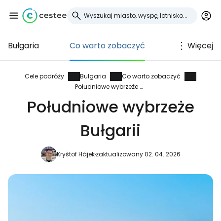
Bułgaria
Co warto zobaczyć
Więcej
Zaloguj się do
Cestee
Cele podróży
Bułgaria
Co warto zobaczyć
Południowe wybrzeże Bułgarii
... światowej społeczności podróżniczej
Południowe wybrzeże
Bułgarii
Kontynuuj z Google
Kryštof Hájek
zaktualizowany 02. 04. 2026
Kontynuuj z Facebookiem
Kontynuuj z e-mailem