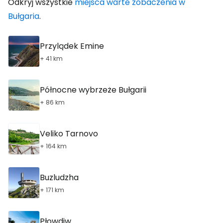
Odkryj wszystkie
miejsca warte zobaczenia w
Bułgaria
.
Przylądek Emine
+ 41 km
Północne wybrzeże Bułgarii
+ 86 km
Veliko Tarnovo
+ 164 km
Buzludzha
+ 171 km
Płowdiw