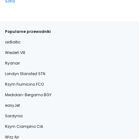
Sofia
Popularne przewodniki
airBaltic
Wiedeń VIE
Ryanair
Londyn Stansted STN
Rzym Fiumicino FCO
Mediolan-Bergamo BGY
easyJet
Sardynia
Rzym Ciampino CIA
Wizz Air