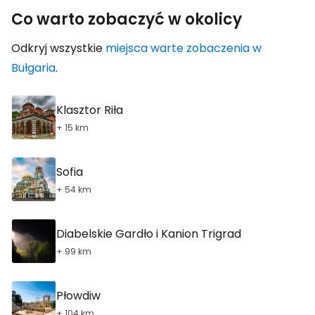
Co warto zobaczyć w okolicy
Odkryj wszystkie
miejsca warte zobaczenia w
Bułgaria
.
Klasztor Riła
+ 15 km
Sofia
+ 54 km
Diabelskie Gardło i Kanion Trigrad
+ 99 km
Płowdiw
+ 104 km