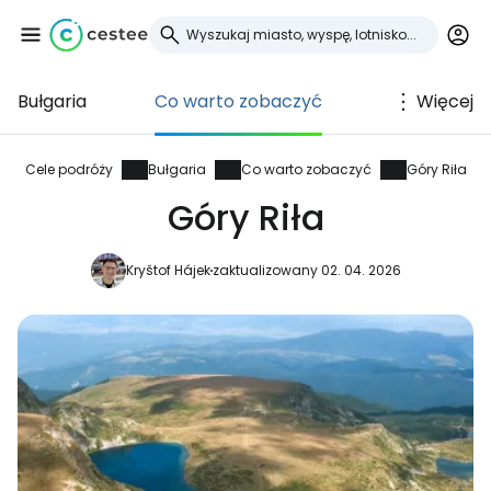
Bułgaria
Co warto zobaczyć
Więcej
Zaloguj się do
Cestee
Cele podróży
Bułgaria
Co warto zobaczyć
Góry Riła
Góry Riła
... światowej społeczności podróżniczej
Kryštof Hájek
zaktualizowany 02. 04. 2026
Kontynuuj z Google
Kontynuuj z Facebookiem
Kontynuuj z e-mailem