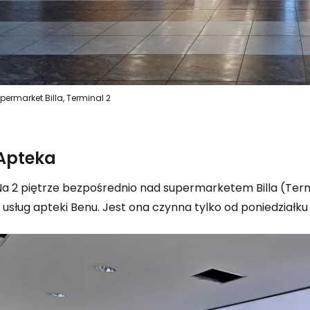
Zaloguj się
permarket Billa, Terminal 2
... światowej społeczności podróżnicz
K
Apteka
Na 2 piętrze bezpośrednio nad supermarketem Billa (Term
Kont
 usług apteki Benu. Jest ona czynna tylko od poniedziałku
Kont