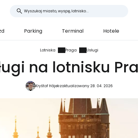
zd
Parking
Terminal
Hotele
Lotniska
Praga
Usługi
ługi na lotnisku Pr
Kryštof Hájek
zaktualizowany 28. 04. 2026