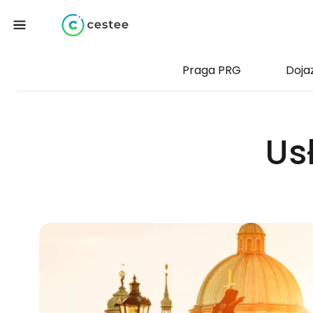
Praga PRG
Doja
Us