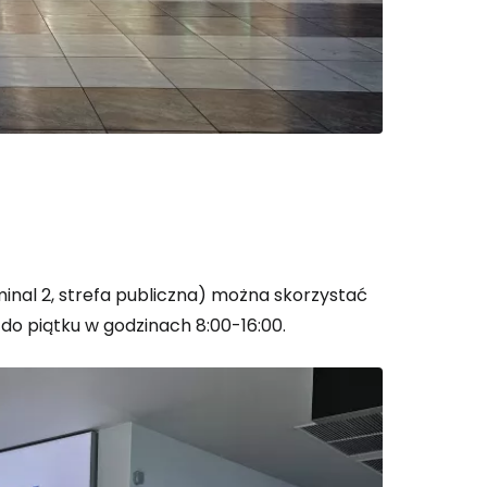
 do Cestee
ej
ontynuuj z Google
inal 2, strefa publiczna) można skorzystać
ynuuj z Facebookiem
 do piątku w godzinach 8:00-16:00.
ynuuj z e-mailem