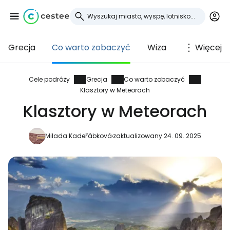
Grecja
Co warto zobaczyć
Wiza
Więcej
Zaloguj się do
Cestee
Cele podróży
Grecja
Co warto zobaczyć
Klasztory w Meteorach
... światowej społeczności podróżniczej
Klasztory w Meteorach
Milada Kadeřábková
zaktualizowany 24. 09. 2025
Kontynuuj z Google
Kontynuuj z Facebookiem
Kontynuuj z e-mailem