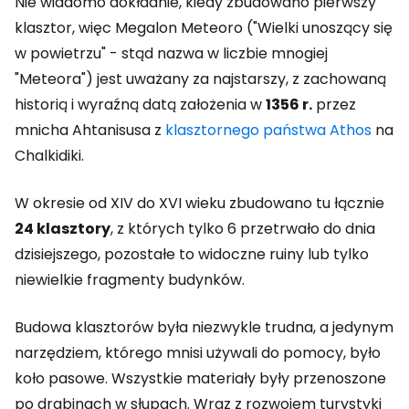
Nie wiadomo dokładnie, kiedy zbudowano pierwszy
klasztor, więc Megalon Meteoro ("Wielki unoszący się
w powietrzu" - stąd nazwa w liczbie mnogiej
"Meteora") jest uważany za najstarszy, z zachowaną
historią i wyraźną datą założenia w
1356 r.
przez
mnicha Ahtanisusa z
klasztornego państwa Athos
na
Chalkidiki.
W okresie od XIV do XVI wieku zbudowano tu łącznie
24 klasztory
, z których tylko 6 przetrwało do dnia
dzisiejszego, pozostałe to widoczne ruiny lub tylko
niewielkie fragmenty budynków.
Budowa klasztorów była niezwykle trudna, a jedynym
narzędziem, którego mnisi używali do pomocy, było
koło pasowe. Wszystkie materiały były przenoszone
po drabinach w słupach. Wraz z rozwojem turystyki