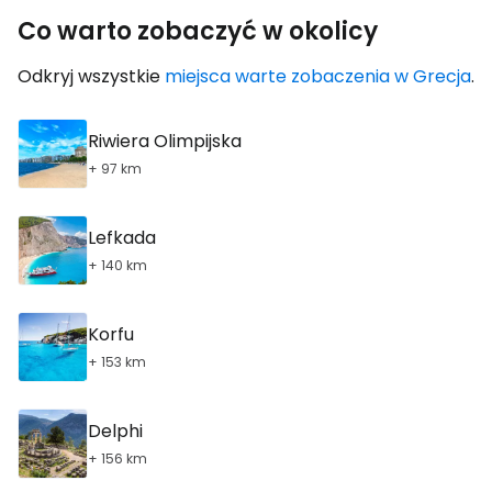
Co warto zobaczyć w okolicy
Odkryj wszystkie
miejsca warte zobaczenia w Grecja
.
Riwiera Olimpijska
+ 97 km
Lefkada
+ 140 km
Korfu
+ 153 km
Delphi
+ 156 km