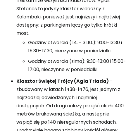
freskami ze wszystkich klasztorów. Agios
Stefanos to jedyny klasztor widoczny z
Kalambaki, ponieważ jest najniższy i najłatwiej
dostępny: z parkingiem łączy go tylko krótki
most.
Godziny otwarcia (1.4. - 31.10.): 9:00-13:30 i
15:30-17:30, nieczynne w poniedziałki
Godziny otwarcia (zima): 9:30-13:00 i 15:00-
17:00, nieczynne w poniedziałki
Klasztor Świętej Trójcy (Agia Triada)
-
zbudowany w latach 1438-1476, jest jednym z
najrzadziej odwiedzanych i najmniej
dostępnych. Od drogi należy przejść około 400
metrów brukowaną ścieżką, a następnie
wspiąć się po 140 nieregularnych schodach.
Tradycyjnie bogato zdobiony kościół główny