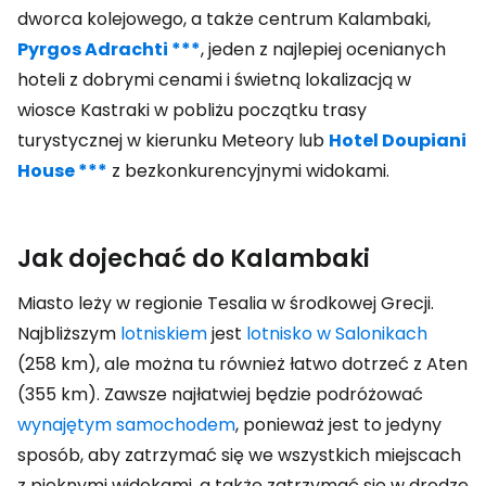
dworca kolejowego, a także centrum Kalambaki,
Pyrgos Adrachti ***
, jeden z najlepiej ocenianych
hoteli z dobrymi cenami i świetną lokalizacją w
wiosce Kastraki w pobliżu początku trasy
turystycznej w kierunku Meteory lub
Hotel Doupiani
House ***
z bezkonkurencyjnymi widokami.
Jak dojechać do Kalambaki
Miasto leży w regionie Tesalia w środkowej Grecji.
Najbliższym
lotniskiem
jest
lotnisko w Salonikach
(258 km), ale można tu również łatwo dotrzeć z Aten
(355 km). Zawsze najłatwiej będzie podróżować
wynajętym samochodem
, ponieważ jest to jedyny
sposób, aby zatrzymać się we wszystkich miejscach
z pięknymi widokami, a także zatrzymać się w drodze