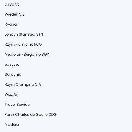
airBaltic
Wiedeń VIE
Ryanair
Londyn Stansted STN
Rzym Fiumicino FCO
Mediolan-Bergamo BGY
easyJet
Sardynia
Rzym Ciampino CIA
Wizz Air
Travel Service
Paryż Charles de Gaulle CDG
Madera