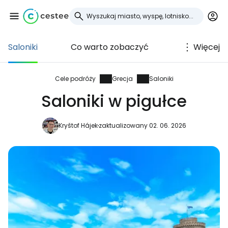
Saloniki
Co warto zobaczyć
Więcej
Zaloguj się do
Cestee
Cele podróży
Grecja
Saloniki
Saloniki w pigułce
... światowej społeczności podróżniczej
Kryštof Hájek
zaktualizowany 02. 06. 2026
Kontynuuj z Google
Kontynuuj z Facebookiem
Kontynuuj z e-mailem