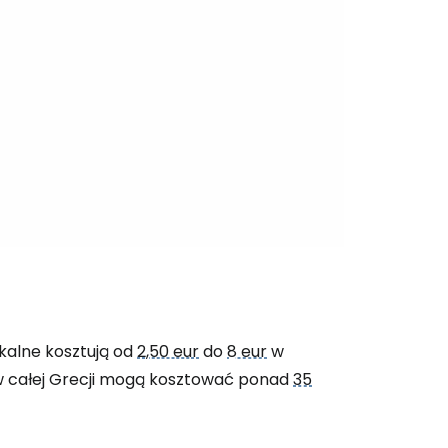
okalne kosztują od
2,50 eur
do
8 eur
w
 w całej Grecji mogą kosztować ponad
35