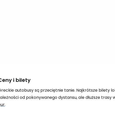
Ceny i bilety
reckie autobusy są przeciętnie tanie. Najkrótsze bilety l
zależności od pokonywanego dystansu, ale dłuższe trasy
eur
.