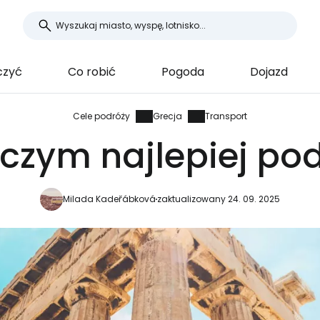
czyć
Co robić
Pogoda
Dojazd
Cele podróży
Grecja
Transport
 czym najlepiej p
Milada Kadeřábková
zaktualizowany 24. 09. 2025