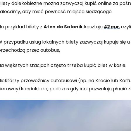
Bilety dalekobieżne można zazwyczaj kupić online za poś
zalecamy, aby mieć pewność miejsca siedzącego.
a przykład bilety z
Aten do Salonik
kosztują
42 eur
, czy
 przypadku usług lokalnych bilety zazwyczaj kupuje się u
przechodzą przez autobus.
a większych stacjach często trzeba kupić bilet w kasie.
iektórzy przewoźnicy autobusowi (np. na Krecie lub Korfu
kierowcy/konduktora, podczas gdy inni pozwalają płacić z