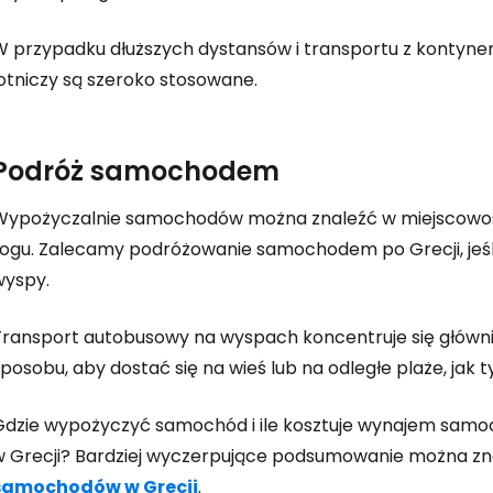
W przypadku dłuższych dystansów i transportu z kontynent
lotniczy są szeroko stosowane.
Podróż samochodem
Wypożyczalnie samochodów można znaleźć w miejscowoś
rogu. Zalecamy podróżowanie samochodem po Grecji, jeśli 
wyspy.
Transport autobusowy na wyspach koncentruje się główni
posobu, aby dostać się na wieś lub na odległe plaże, jak
Gdzie wypożyczyć samochód i ile kosztuje wynajem samoc
w Grecji? Bardziej wyczerpujące podsumowanie można zn
samochodów w Grecji
.