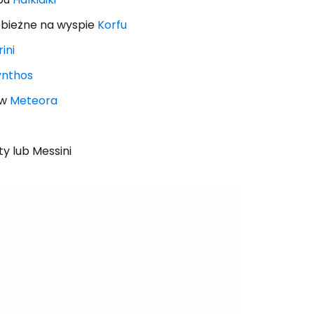
kobieżne na wyspie
Korfu
ini
ynthos
ów
Meteora
ty lub Messini