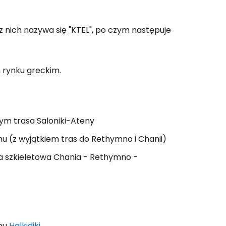
 nich nazywa się "KTEL", po czym następuje
 do Cestee
m rynku greckim.
ej
ontynuuj z Google
tym trasa Saloniki-Ateny
onu (z wyjątkiem tras do Rethymno i Chanii)
ynuuj z Facebookiem
ia szkieletowa Chania - Rethymno -
ynuuj z e-mailem
spu
Halkidiki