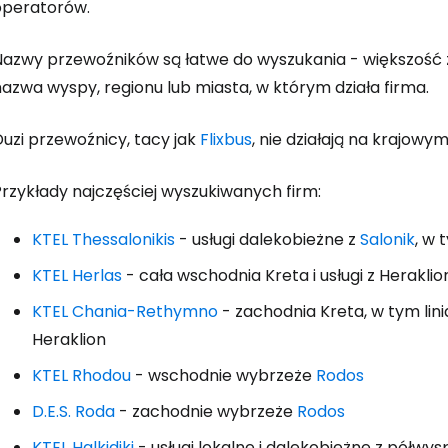
operatorów.
Nazwy przewoźników są łatwe do wyszukania - większość z
Zaloguj się
azwa wyspy, regionu lub miasta, w którym działa firma.
uzi przewoźnicy, tacy jak
Flixbus
, nie działają na krajowy
... światowej społeczności podróżnicz
Przykłady najczęściej wyszukiwanych firm:
K
KTEL Thessalonikis
- usługi dalekobieżne z
Salonik
, w 
KTEL Herlas
- cała wschodnia Kreta i usługi z Herakli
Kont
KTEL Chania-Rethymno
- zachodnia Kreta, w tym lin
Heraklion
KTEL Rhodou
- wschodnie wybrzeże
Rodos
Kont
D.E.S. Roda
- zachodnie wybrzeże
Rodos
KTEL Halkidiki
- usługi lokalne i dalekobieżne z półwy