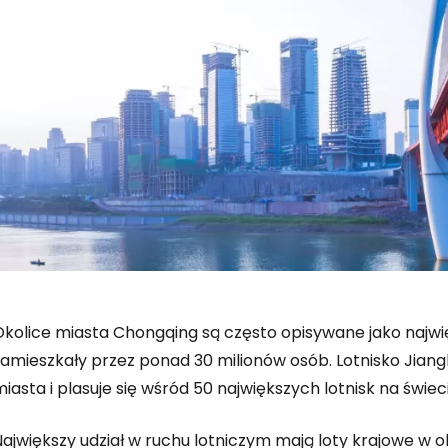
Okolice miasta Chongqing są często opisywane jako najwię
zamieszkały przez ponad 30 milionów osób. Lotnisko Jiang
iasta i plasuje się wśród 50 największych lotnisk na świeci
ajwiększy udział w ruchu lotniczym mają loty krajowe w o