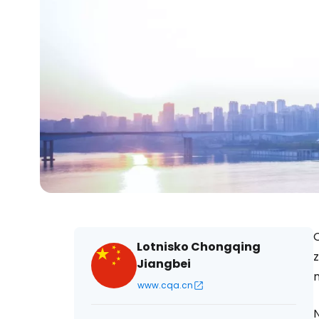
Lotnisko Chongqing
Jiangbei
m
www.cqa.cn
N