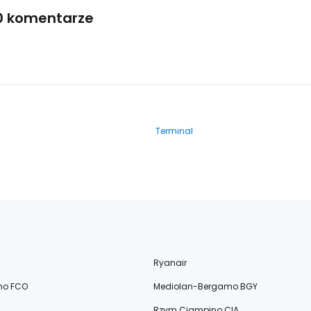
0 komentarze
Terminal
Ryanair
no FCO
Mediolan-Bergamo BGY
Rzym Ciampino CIA