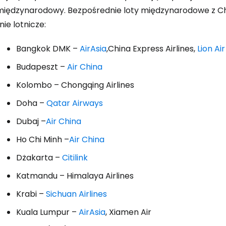
międzynarodowy. Bezpośrednie loty międzynarodowe z Ch
inie lotnicze:
Bangkok DMK –
AirAsia
,China Express Airlines,
Lion Air
Budapeszt –
Air China
Kolombo – Chongqing Airlines
Doha –
Qatar Airways
Dubaj –
Air China
Ho Chi Minh –
Air China
Dżakarta –
Citilink
Katmandu – Himalaya Airlines
Krabi –
Sichuan Airlines
Kuala Lumpur –
AirAsia
, Xiamen Air
Zaloguj się