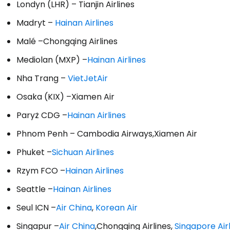
Londyn (LHR) – Tianjin Airlines
Madryt –
Hainan Airlines
... światowej społeczności podróżnicz
Malé –Chongqing Airlines
K
Mediolan (MXP) –
Hainan Airlines
Nha Trang –
VietJetAir
Osaka (KIX) –Xiamen Air
Kont
Paryż CDG –
Hainan Airlines
Phnom Penh – Cambodia Airways,Xiamen Air
Kont
Phuket –
Sichuan Airlines
Rzym FCO –
Hainan Airlines
Seattle –
Hainan Airlines
Seul ICN –
Air China
,
Korean Air
Singapur –
Air China
,Chongqing Airlines,
Singapore Air