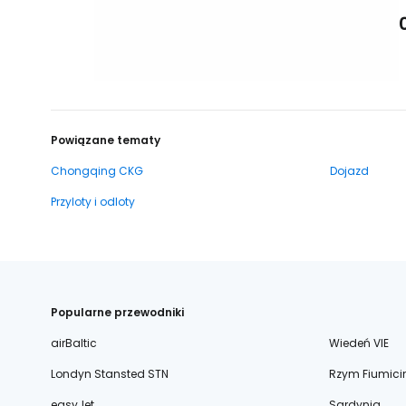
Powiązane tematy
Chongqing CKG
Dojazd
Przyloty i odloty
Popularne przewodniki
airBaltic
Wiedeń VIE
Londyn Stansted STN
Rzym Fiumici
easyJet
Sardynia