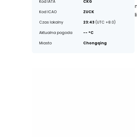
Kod IATA
CKG
Kod ICAO
ZUCK
l
Czas lokalny
23:43
(UTC +8.0)
Aktualna pogoda
-- °C
Miasto
Chongqing