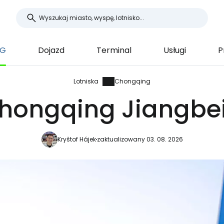
KG
Dojazd
Terminal
Usługi
P
Lotniska
Chongqing
Chongqing Jiangbei
Kryštof Hájek
zaktualizowany 03. 08. 2026