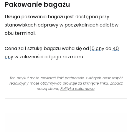
Pakowanie bagażu
Usługa pakowania bagażu jest dostępna przy
stanowiskach odprawy w poczekalniach odlotów
obu terminali.
Cena za 1 sztukę bagażu waha się od
10 cny
do
40
cny
w zależności od jego rozmiaru.
Ten artykuł może zawierać linki partnerskie, z których nasz zespół
redakcyjny może otrzymywać prowizje za kliknięcie linku. Zobacz
naszą stronę
Polityka reklamowa
.