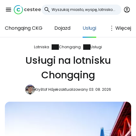
Chongqing CKG
Dojazd
Usługi
Więcej
Zaloguj się do
Cestee
Lotniska
Chongqing
Usługi
Usługi na lotnisku
... światowej społeczności podróżniczej
Chongqing
Kontynuuj z Google
Kryštof Hájek
zaktualizowany 03. 08. 2026
Kontynuuj z Facebookiem
Kontynuuj z e-mailem