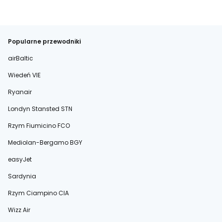
Popularne przewodniki
airBaltic
Wiedeń VIE
Ryanair
Londyn Stansted STN
Rzym Fiumicino FCO
Mediolan-Bergamo BGY
easyJet
Sardynia
Rzym Ciampino CIA
Wizz Air