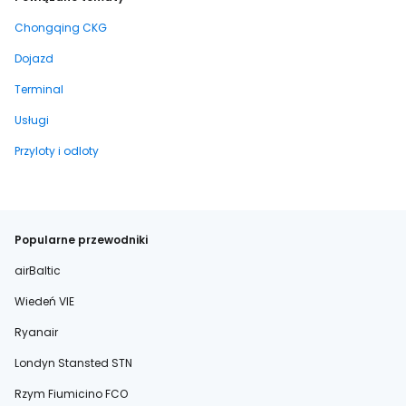
Chongqing CKG
Dojazd
Terminal
Usługi
Przyloty i odloty
Popularne przewodniki
airBaltic
Wiedeń VIE
Ryanair
Londyn Stansted STN
Rzym Fiumicino FCO