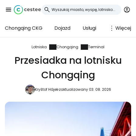
Chongqing CKG
Dojazd
Usługi
Więcej
Zaloguj się do
Cestee
Lotniska
Chongqing
Terminal
Przesiadka na lotnisku
... światowej społeczności podróżniczej
Chongqing
Kontynuuj z Google
Kryštof Hájek
zaktualizowany 03. 08. 2026
Kontynuuj z Facebookiem
Kontynuuj z e-mailem