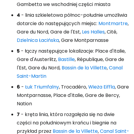
Gambetta we wschodniej części miasta
4
- linia szkieletowa północ-południe umożliwia
dotarcie do następujących miejsc:
Montmartre
,
Gare du Nord, Gare de l'Est,
Les Halles
, Cité,
Dzielnica Łacińska
, Gare Montparnasse
5
- łączy następujące lokalizacje: Place d'Italie,
Gare d'Austerlitz,
Bastille
, République, Gare de
l'Est, Gare du Nord,
Bassin de la Villette
,
Canal
Saint-Martin
6
-
Łuk Triumfalny
, Trocadéro,
Wieża Eiffla
, Gare
Montparnasse, Place d'Italie, Gare de Bercy,
Nation
7
- kręta linia, która rozgałęzia się na dwie
części na południowym krańcu i biegnie na
przykład przez
Bassin de la Villette
,
Canal Saint-