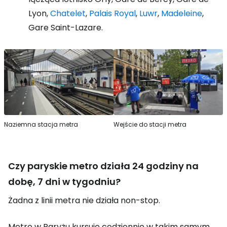
Lyon,
Chatelet
,
Palais Royal
,
Luwr
,
Madeleine
,
Gare Saint-Lazare.
Naziemna stacja metra
Wejście do stacji metra
Czy paryskie metro działa 24 godziny na
dobę, 7 dni w tygodniu?
Żadna z linii metra nie działa non-stop.
Metro w Paryżu kursuje codziennie w takim samym