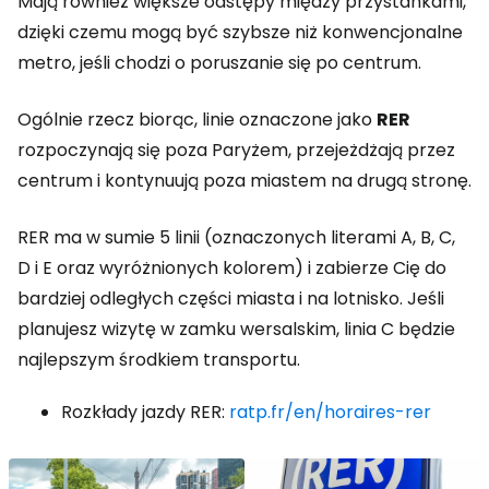
Mają również większe odstępy między przystankami,
dzięki czemu mogą być szybsze niż konwencjonalne
metro, jeśli chodzi o poruszanie się po centrum.
Ogólnie rzecz biorąc, linie oznaczone jako
RER
rozpoczynają się poza Paryżem, przejeżdżają przez
centrum i kontynuują poza miastem na drugą stronę.
RER ma w sumie 5 linii (oznaczonych literami A, B, C,
D i E oraz wyróżnionych kolorem) i zabierze Cię do
bardziej odległych części miasta i na lotnisko. Jeśli
planujesz wizytę w zamku wersalskim, linia C będzie
najlepszym środkiem transportu.
Rozkłady jazdy RER:
ratp.fr/en/horaires-rer