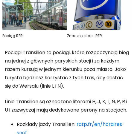
Pociąg RER
Znacznik stacji RER
Pociągi Transilien to pociągi, które rozpoczynają bieg
na jednej z głównych paryskich stacji i za każdym
razem kursują w jednym kierunku poza miasto. Jako
turysta będziesz korzystać z tych tras, aby dostać
się do Wersalu (linie L i N).
Linie Transilien są oznaczone literami H, J, K, L, N, P, R i
U i zazwyczaj mają dedykowane perony na stacjach.
Rozkłady jazdy Transilien:
ratp.fr/en/horaires-
sncf