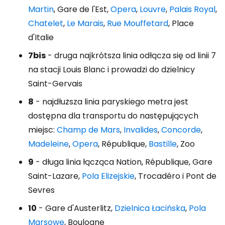
Martin
, Gare de l'Est,
Opera
,
Louvre
,
Palais Royal
,
Chatelet
,
Le Marais
,
Rue Mouffetard
, Place
d'Italie
7bis
- druga najkrótsza linia odłącza się od linii 7
na stacji Louis Blanc i prowadzi do dzielnicy
Saint-Gervais
8
- najdłuższa linia paryskiego metra jest
dostępna dla transportu do następujących
miejsc:
Champ de Mars
,
Invalides
,
Concorde
,
Madeleine
,
Opera
, République,
Bastille
, Zoo
9
- długa linia łącząca Nation, République, Gare
Saint-Lazare,
Pola Elizejskie
, Trocadéro i Pont de
Sevres
10
- Gare d'Austerlitz,
Dzielnica Łacińska
,
Pola
Marsowe
, Boulogne