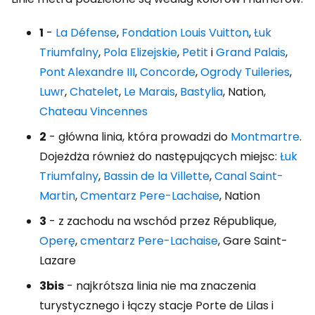
1
-
La Défense
,
Fondation Louis Vuitton
,
Łuk
Triumfalny
,
Pola Elizejskie
,
Petit
i
Grand Palais
,
Pont
Alexandre III
,
Concorde
,
Ogrody Tuileries
,
Luwr
,
Chatelet
,
Le Marais
,
Bastylia
, Nation,
Chateau Vincennes
2
- główna linia, która prowadzi do
Montmartre
.
Dojeżdża również do następujących miejsc:
Łuk
Triumfalny
,
Bassin de la Villette
,
Canal Saint-
Martin
,
Cmentarz Pere-Lachaise
, Nation
3
- z zachodu na wschód przez République,
Operę
,
cmentarz Pere-Lachaise
, Gare Saint-
Lazare
3bis
- najkrótsza linia nie ma znaczenia
turystycznego i łączy stacje Porte de Lilas i