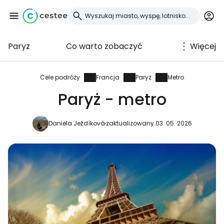
Paryż
Co warto zobaczyć
Więcej
Zaloguj się do
Cestee
Cele podróży
Francja
Paryż
Metro
Paryż - metro
... światowej społeczności podróżniczej
Daniela Ježdíková
zaktualizowany 03. 05. 2026
Kontynuuj z Google
Kontynuuj z Facebookiem
Kontynuuj z e-mailem