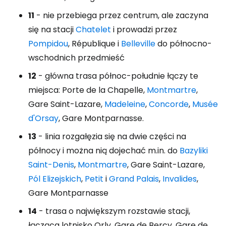
11
- nie przebiega przez centrum, ale zaczyna
się na stacji
Chatelet
i prowadzi przez
Pompidou
, République i
Belleville
do północno-
wschodnich przedmieść
12
- główna trasa północ-południe łączy te
miejsca: Porte de la Chapelle,
Montmartre
,
Gare Saint-Lazare,
Madeleine
,
Concorde
,
Musée
d'Orsay
, Gare Montparnasse.
13
- linia rozgałęzia się na dwie części na
północy i można nią dojechać m.in. do
Bazyliki
Saint-Denis
,
Montmartre
, Gare Saint-Lazare,
Pól Elizejskich
,
Petit
i
Grand Palais
,
Invalides
,
Gare Montparnasse
14
- trasa o największym rozstawie stacji,
łącząca lotnisko Orly, Gare de Bercy, Gare de