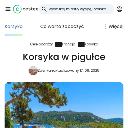
Korsyka
Co warto zobaczyć
Więcej
Zaloguj się do
Cestee
Cele podróży
Francja
Korsyka
Korsyka w pigułce
... światowej społeczności podróżniczej
Zdenka
zaktualizowany 17. 06. 2025
Kontynuuj z Google
Kontynuuj z Facebookiem
Kontynuuj z e-mailem