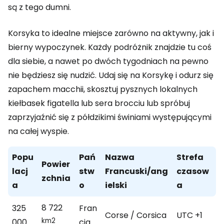
są z tego dumni.
Korsyka to idealne miejsce zarówno na aktywny, jak i
bierny wypoczynek. Każdy podróżnik znajdzie tu coś
dla siebie, a nawet po dwóch tygodniach na pewno
nie będziesz się nudzić. Udaj się na Korsykę i odurz się
zapachem macchii, skosztuj pysznych lokalnych
kiełbasek figatella lub sera brocciu lub spróbuj
zaprzyjaźnić się z półdzikimi świniami występującymi
na całej wyspie.
Popu
Pań
Nazwa
Strefa
Powier
lacj
stw
Francuski/ang
czasow
zchnia
a
o
ielski
a
8 722
325
Fran
Corse / Corsica
UTC +1
km2
000
cja