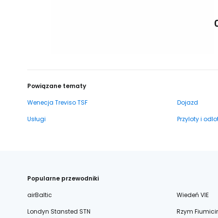
Powiązane tematy
Wenecja Treviso TSF
Dojazd
Usługi
Przyloty i odlo
Popularne przewodniki
airBaltic
Wiedeń VIE
Londyn Stansted STN
Rzym Fiumici