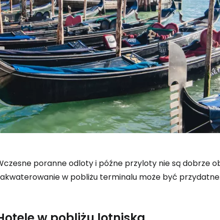
Wczesne poranne odloty i późne przyloty nie są dobrze ob
zakwaterowanie w pobliżu terminalu może być przydatne
Hotele w pobliżu lotniska