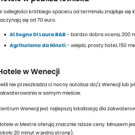
Zaloguj się
W odległości krótkiego spaceru od terminalu znajduje się
... światowej społeczności podróżnicz
aczynają się od 70 euro.
Al Sogno Di Laura B&B
- bardzo dobra ocena, 200 
K
Agriturismo da Ninoti
- wiejski, prosty hotel, 150 
Kont
Hotele w Wenecji
eśli nie przeszkadza ci nocny autobus do/z Wenecji lub p
Kont
zakwaterowania w samym mieście.
Centrum Wenecji jest najlepszą lokalizacją dla zakwatero
Hotele w Mestre oferują znacznie niższe ceny. Minusem j
około 20 minut w jedną stronę).