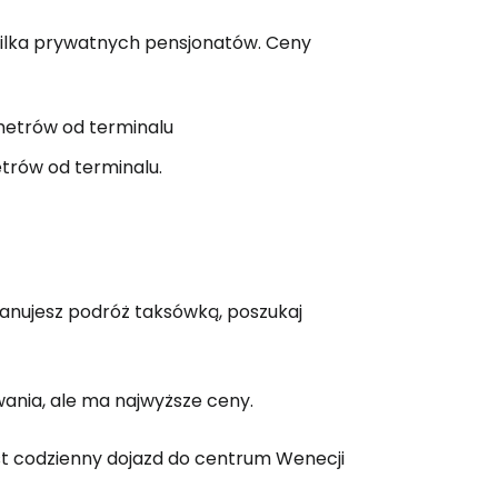
 do Cestee
 kilka prywatnych pensjonatów. Ceny
ej
metrów od terminalu
ontynuuj z Google
metrów od terminalu.
ynuuj z Facebookiem
lanujesz podróż taksówką, poszukaj
ynuuj z e-mailem
wania, ale ma najwyższe ceny.
est codzienny dojazd do centrum Wenecji