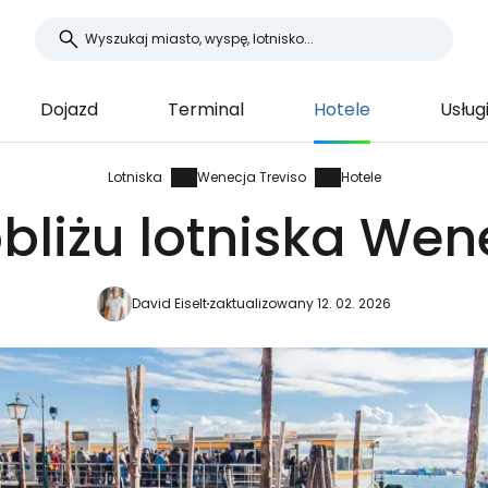
Dojazd
Terminal
Hotele
Usług
Lotniska
Wenecja Treviso
Hotele
bliżu lotniska Wen
David Eiselt
zaktualizowany 12. 02. 2026