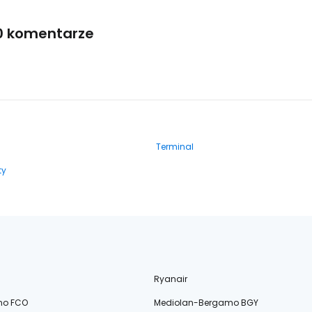
0 komentarze
Terminal
ty
Ryanair
no FCO
Mediolan-Bergamo BGY