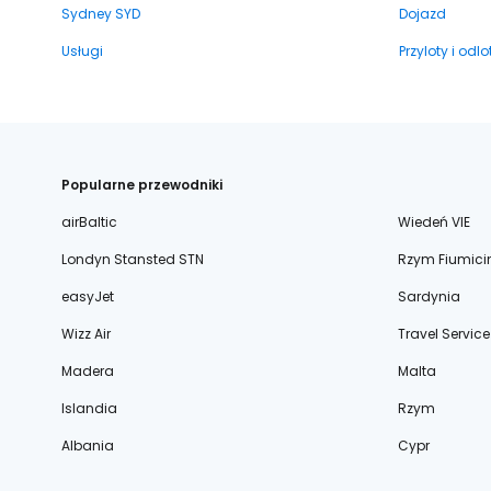
Sydney SYD
Dojazd
Usługi
Przyloty i odlo
Popularne przewodniki
airBaltic
Wiedeń VIE
Londyn Stansted STN
Rzym Fiumici
easyJet
Sardynia
Wizz Air
Travel Service
Madera
Malta
Islandia
Rzym
Albania
Cypr