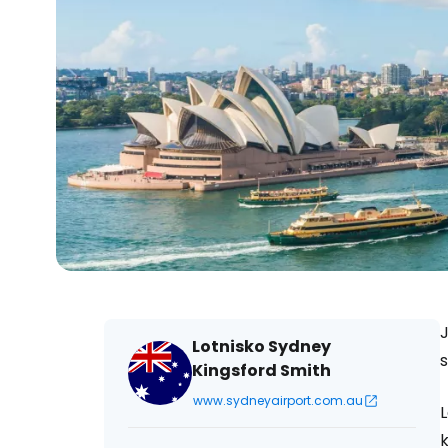
J
Lotnisko Sydney
Kingsford Smith
www.sydneyairport.com.au
L