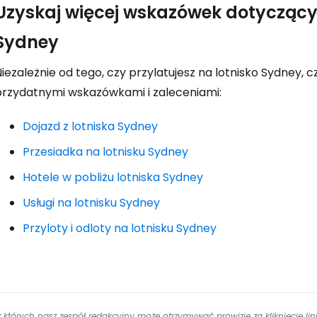
Uzyskaj więcej wskazówek dotyczący
Sydney
iezależnie od tego, czy przylatujesz na lotnisko Sydney, c
przydatnymi wskazówkami i zaleceniami:
Dojazd z lotniska Sydney
Przesiadka na lotnisku Sydney
Hotele w pobliżu lotniska Sydney
Usługi na lotnisku Sydney
Przyloty i odloty na lotnisku Sydney
 z których nasz zespół redakcyjny może otrzymywać prowizje za kliknięcie l