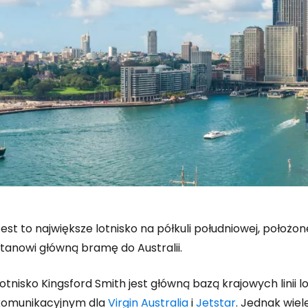
est to największe lotnisko na półkuli południowej, położ
stanowi główną bramę do Australii.
otnisko Kingsford Smith jest główną bazą krajowych linii 
komunikacyjnym dla
Virgin Australia
i
Jetstar
. Jednak wiel