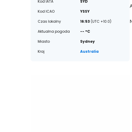
Kod IATA
SYD
A
Kod ICAO
YSSY
Czas lokalny
16:53
(UTC +10.0)
Aktualna pogoda
-- °C
Miasto
Sydney
Kraj
Australia