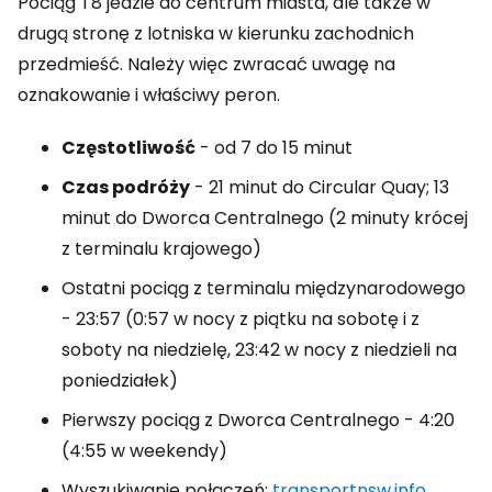
Pociąg T8 jedzie do centrum miasta, ale także w
drugą stronę z lotniska w kierunku zachodnich
przedmieść. Należy więc zwracać uwagę na
oznakowanie i właściwy peron.
Częstotliwość
- od 7 do 15 minut
Czas podróży
- 21 minut do Circular Quay; 13
minut do Dworca Centralnego (2 minuty krócej
z terminalu krajowego)
Ostatni pociąg z terminalu międzynarodowego
- 23:57 (0:57 w nocy z piątku na sobotę i z
soboty na niedzielę, 23:42 w nocy z niedzieli na
poniedziałek)
Pierwszy pociąg z Dworca Centralnego - 4:20
(4:55 w weekendy)
Wyszukiwanie połączeń:
transportnsw.info