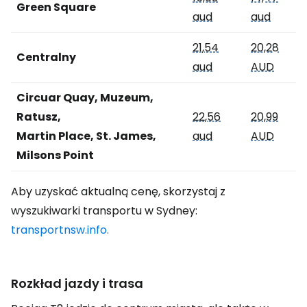
Green Square
aud
aud
21,54
20,28
Centralny
aud
AUD
Circuar Quay, Muzeum,
Ratusz,
22,56
20,99
Martin Place, St. James,
aud
AUD
Milsons Point
Aby uzyskać aktualną cenę, skorzystaj z
wyszukiwarki transportu w Sydney:
transportnsw.info.
Rozkład jazdy i trasa