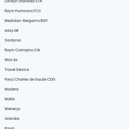
Londyn Stansted STN
Rzym Fiumicino FCO
Mediolan-Bergamo BGY
easyJet
Sardynia
Rzym Ciampino CIA
Wizz Air
Travel Service
Paryż Charles de Gaulle CDG
Madera
Malta
Wenecja
Islandia
Rzym