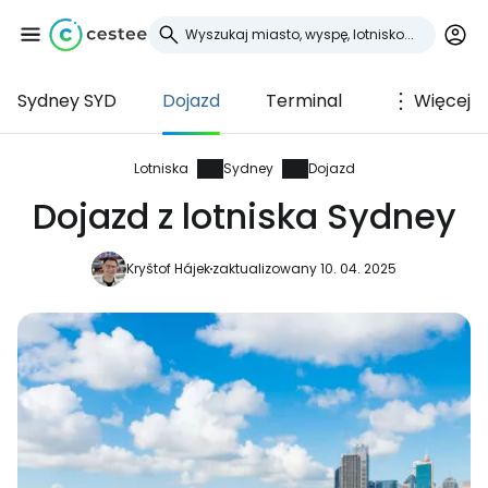
Sydney SYD
Dojazd
Terminal
Więcej
Zaloguj się do
Cestee
Lotniska
Sydney
Dojazd
Dojazd z lotniska Sydney
... światowej społeczności podróżniczej
Kryštof Hájek
zaktualizowany 10. 04. 2025
Kontynuuj z Google
Kontynuuj z Facebookiem
Kontynuuj z e-mailem