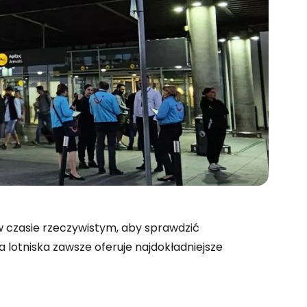
 do Cestee
 w czasie rzeczywistym, aby sprawdzić
na lotniska zawsze oferuje najdokładniejsze
ej