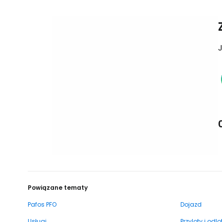
J
Powiązane tematy
Pafos PFO
Dojazd
Usługi
Przyloty i odlo