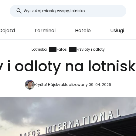
Dojazd
Terminal
Hotele
Usługi
Lotniska
Pafos
Przyloty i odloty
y i odloty na lotnis
Kryštof Hájek
zaktualizowany 09. 04. 2026