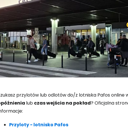
Zaloguj się
Szukasz przylotów lub odlotów do/z lotniska Pafos online
opóźnienia
lub
czas wejścia na pokład
? Oficjalna stro
... światowej społeczności podróżnicz
nformacje:
Przyloty - lotnisko Pafos