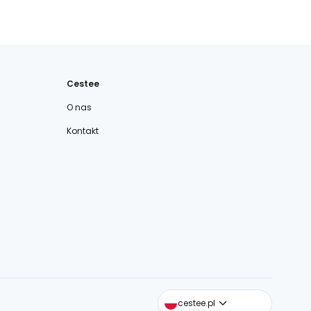
Cestee
O nas
Kontakt
cestee.com
cestee.pl