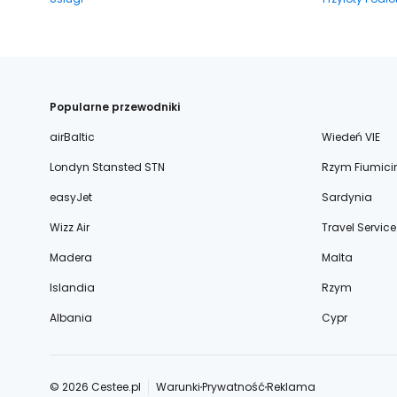
Popularne przewodniki
airBaltic
Wiedeń VIE
Londyn Stansted STN
Rzym Fiumici
easyJet
Sardynia
Wizz Air
Travel Service
Madera
Malta
Islandia
Rzym
Albania
Cypr
© 2026 Cestee.pl
Warunki
Prywatność
Reklama