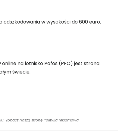
ontynuuj z Google
o odszkodowania w wysokości do 600 euro.
ynuuj z Facebookiem
ynuuj z e-mailem
online na lotnisko Pafos (PFO) jest strona
ałym świecie.
inku. Zobacz naszą stronę
Polityka reklamowa
.