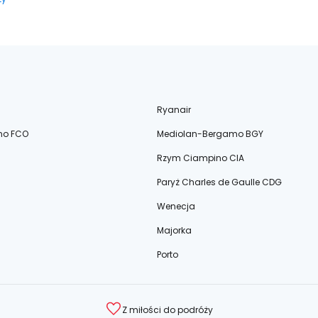
Ryanair
no FCO
Mediolan-Bergamo BGY
Rzym Ciampino CIA
Paryż Charles de Gaulle CDG
Wenecja
Majorka
Porto
Z miłości do podróży