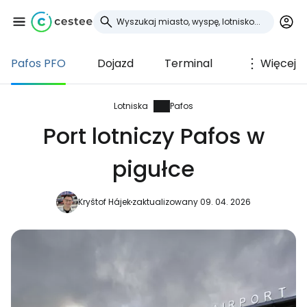
Pafos PFO
Dojazd
Terminal
Więcej
Zaloguj się do
Cestee
Lotniska
Pafos
Port lotniczy Pafos w
... światowej społeczności podróżniczej
pigułce
Kontynuuj z Google
Kryštof Hájek
zaktualizowany 09. 04. 2026
Kontynuuj z Facebookiem
Kontynuuj z e-mailem