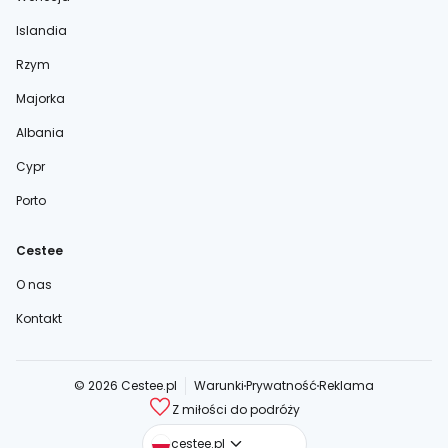
Islandia
Rzym
Majorka
Albania
Cypr
Porto
Cestee
O nas
Kontakt
© 2026 Cestee.pl
Warunki
Prywatność
Reklama
Z miłości do podróży
cestee.com
cestee.pl