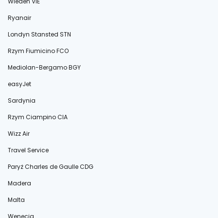
Wiedeń VIE
Ryanair
Londyn Stansted STN
Rzym Fiumicino FCO
Mediolan-Bergamo BGY
easyJet
Sardynia
Rzym Ciampino CIA
Wizz Air
Travel Service
Paryż Charles de Gaulle CDG
Madera
Malta
Wenecja