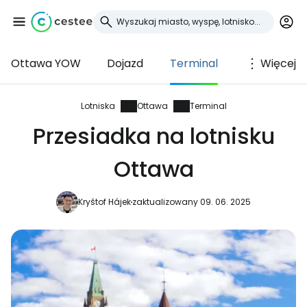
Ottawa YOW
Dojazd
Terminal
Więcej
Zaloguj się do
Cestee
Lotniska
Ottawa
Terminal
Przesiadka na lotnisku
... światowej społeczności podróżniczej
Ottawa
Kontynuuj z Google
Kryštof Hájek
zaktualizowany 09. 06. 2025
Kontynuuj z Facebookiem
Kontynuuj z e-mailem