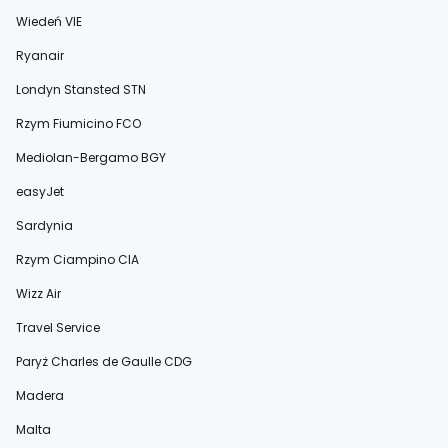
Wiedeń VIE
Ryanair
Londyn Stansted STN
Rzym Fiumicino FCO
Mediolan-Bergamo BGY
easyJet
Sardynia
Rzym Ciampino CIA
Wizz Air
Travel Service
Paryż Charles de Gaulle CDG
Madera
Malta