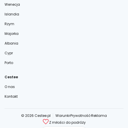
Wenecja
Islandia
Rzym
Majorka
Albania
Cypr
Porto
Cestee
O nas
Kontakt
© 2026 Cestee.pl
Warunki
Prywatność
Reklama
Z miłości do podróży
cestee.com