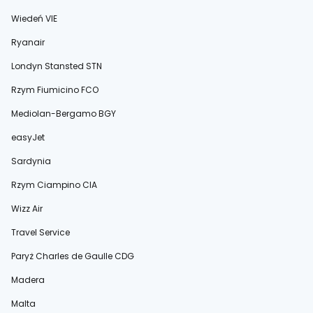
Wiedeń VIE
Ryanair
Londyn Stansted STN
Rzym Fiumicino FCO
Mediolan-Bergamo BGY
easyJet
Sardynia
Rzym Ciampino CIA
Wizz Air
Travel Service
Paryż Charles de Gaulle CDG
Madera
Malta