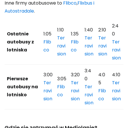
Inne firmy autobusowe to
Flibco
,
Flixbus i
Autostradale
.
2:4
1:10
1:40
2:10
Ostatnie
1:05
1:35
0
Ter
Ter
Ter
autobusy z
Flib
Flib
Ter
ravi
ravi
ravi
lotniska
co
co
ravi
sion
sion
sion
sion
3:4
3:00
3:20
4:0
4:10
Pierwsze
3:05
0
Ter
Ter
5
Ter
autobusy na
Flib
Ter
ravi
ravi
Flib
ravi
lotnisko
co
ravi
sion
sion
co
sion
sion
Gdzie się zatrzymać w Mediolanie?