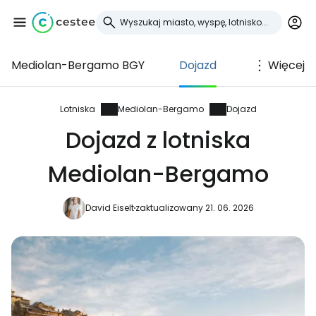
Mediolan-Bergamo BGY
Dojazd
Więcej
Zaloguj się do
Cestee
Lotniska
Mediolan-Bergamo
Dojazd
Dojazd z lotniska
... światowej społeczności podróżniczej
Mediolan-Bergamo
Kontynuuj z Google
David Eiselt
zaktualizowany 21. 06. 2026
Kontynuuj z Facebookiem
Kontynuuj z e-mailem