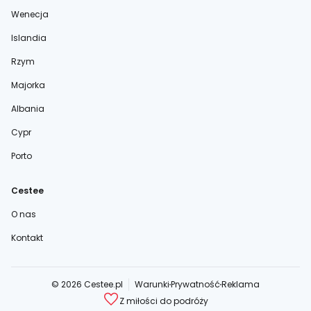
Wenecja
Islandia
Rzym
Majorka
Albania
Cypr
Porto
Cestee
O nas
Kontakt
© 2026 Cestee.pl
Warunki
Prywatność
Reklama
Z miłości do podróży