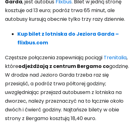
Garda
, jest autobus
Flixbus
. Bilet w jedną stronę
kosztuje od 13 euro; podróż trwa 65 minut, ale
autobusy kursują obecnie tylko trzy razy dziennie.
Kup bilet z lotniska do Jeziora Garda –
flixbus.com
Częstsze połączenia zapewniają pociągi
Trenitalia
,
które
odjeżdżają z centrum Bergamo co
godzinę.
W drodze nad Jezioro Garda trzeba raz się
przesiąść, a podróż trwa półtorej godziny;
uwzględniając przejazd autobusem z lotniska na
dworzec, należy przeznaczyć na to łącznie około
dwóch i ćwierć godziny. Najtańsze bilety w obie
strony z Bergamo kosztują 18,40 euro.