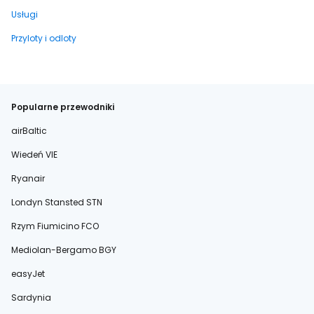
Usługi
Przyloty i odloty
Popularne przewodniki
airBaltic
Wiedeń VIE
Ryanair
Londyn Stansted STN
Rzym Fiumicino FCO
Mediolan-Bergamo BGY
easyJet
Sardynia