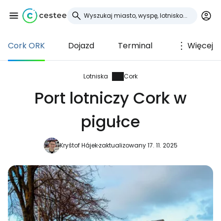
Cork ORK
Dojazd
Terminal
Więcej
Zaloguj się do
Cestee
Lotniska
Cork
Port lotniczy Cork w
... światowej społeczności podróżniczej
pigułce
Kontynuuj z Google
Kryštof Hájek
zaktualizowany 17. 11. 2025
Kontynuuj z Facebookiem
Kontynuuj z e-mailem