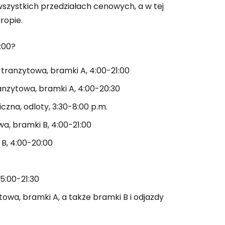
 wszystkich przedziałach cenowych, a w tej
ropie.
 do Cestee
:00?
ej
tranzytowa, bramki A, 4:00-21:00
ranzytowa, bramki A, 4:00-20:30
ontynuuj z Google
liczna, odloty, 3:30-8:00 p.m.
owa, bramki B, 4:00-21:00
ynuuj z Facebookiem
 B, 4:00-20:00
7
15:00-21:30
ynuuj z e-mailem
towa, bramki A, a także bramki B i odjazdy