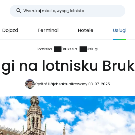
Dojazd
Terminal
Hotele
Usługi
Lotniska
Bruksela
Usługi
gi na lotnisku Bru
Kryštof Hájek
zaktualizowany 03. 07. 2025