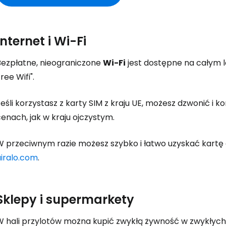
Internet i Wi-Fi
Bezpłatne, nieograniczone
Wi-Fi
jest dostępne na całym lot
ree Wifi".
eśli korzystasz z karty SIM z kraju UE, możesz dzwonić i 
enach, jak w kraju ojczystym.
W przeciwnym razie możesz szybko i łatwo uzyskać kartę 
airalo.com
.
Sklepy i supermarkety
W hali przylotów można kupić zwykłą żywność w zwykły