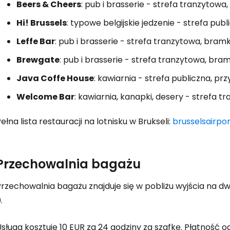
Beers & Cheers
: pub i brasserie - strefa tranzytowa
Hi! Brussels
: typowe belgijskie jedzenie - strefa publ
Leffe Bar
: pub i brasserie - strefa tranzytowa, bramki
Brewgate
: pub i brasserie - strefa tranzytowa, bram
Java Coffe House
: kawiarnia - strefa publiczna, prz
Welcome Bar
: kawiarnia, kanapki, desery - strefa t
ełna lista restauracji na lotnisku w Brukseli:
brusselsairpo
Przechowalnia bagażu
Przechowalnia bagażu znajduje się w pobliżu wyjścia na 
.
Usługa kosztuje
10 EUR
za 24 godziny za szafkę. Płatność o