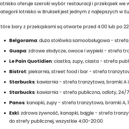
otnisko oferuje szeroki wybór restauracji i przekąsek we
ategorii lotnisko w Brukseli jest jednym z najlepszych w Eu
Zaloguj się
Które bary z przekąskami są otwarte przed 4:00 lub po 22
... światowej społeczności podróżnicz
Belgorama
: duża stołówka samoobsługowa - strefa 
Guapa
: zdrowe słodycze, owoce i wypieki - strefa t
K
Le Pain Quotidien
: ciastka, zupy, ciasta - strefa pub
Bistrot
: piekarnia, street food i bar - strefa tranzyt
Kont
Starbucks
: kawiarnia - strefa tranzytowa, bramki A i
Starbucks
: kawiarnia - strefa publiczna, odloty, 24/
Panos
: kanapki, zupy - strefa tranzytowa, bramki A, 
Kont
Exki
: zdrowa żywność, kanapki, bajgle - strefa tranzy
do strefy publicznej, wszystkie 4:00-20:00