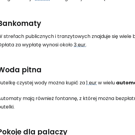
Bankomaty
W strefach publicznych i tranzytowych znajduje się wiel
Opłata za wypłatę wynosi około
3 eur
.
Woda pitna
Butelkę czystej wody można kupić za
1 eur
w wielu
autom
Automaty mają również fontannę, z której można bezpłatni
utelki.
Pokoje dla palaczy