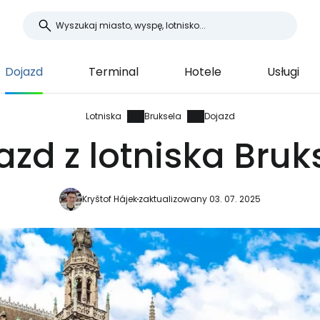
Dojazd
Terminal
Hotele
Usługi
Lotniska
Bruksela
Dojazd
azd z lotniska Bruk
Kryštof Hájek
zaktualizowany 03. 07. 2025