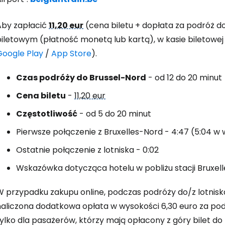
Aby zapłacić
11,20 eur
(cena biletu + dopłata za podróż d
Zaloguj się
iletowym (płatność monetą lub kartą), w kasie biletowej 
Google Play
/
App Store
).
... światowej społeczności podróżnicz
Czas podróży do Brussel-Nord
- od 12 do 20 minut
Cena biletu
-
11,20 eur
K
Częstotliwość
- od 5 do 20 minut
Pierwsze połączenie z Bruxelles-Nord - 4:47 (5:04 
Kont
Ostatnie połączenie z lotniska - 0:02
Wskazówka dotycząca hotelu w pobliżu stacji Bruxel
Kont
 przypadku zakupu online, podczas podróży do/z lotniska, 
naliczona dodatkowa opłata w wysokości 6,30 euro za podr
ylko dla pasażerów, którzy mają opłacony z góry bilet do B