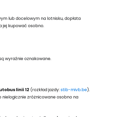
ym lub docelowym na lotnisku, dopłata
ba jej kupować osobno.
i są wyraźnie oznakowane.
utobus linii
12
(rozkład jazdy:
stib-mivb.be
).
eco nielogicznie zróżnicowane osobno na