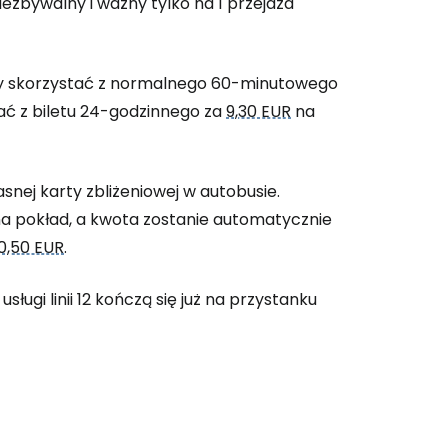
t niezbywalny i ważny tylko na 1 przejazd
ży skorzystać z normalnego 60-minutowego
ać z biletu 24-godzinnego za
9,30 EUR
na
snej karty zbliżeniowej w autobusie.
na pokład, a kwota zostanie automatycznie
0,50 EUR
.
ługi linii 12 kończą się już na przystanku