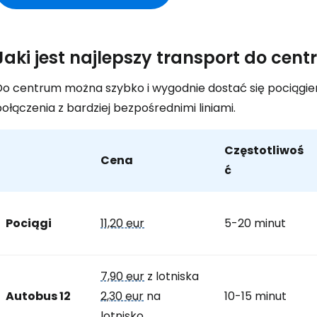
Jaki jest najlepszy transport do cen
Do centrum można szybko i wygodnie dostać się pociągiem
ołączenia z bardziej bezpośrednimi liniami.
Częstotliwoś
Cena
ć
Pociągi
11,20 eur
5-20 minut
7,90 eur
z lotniska
Autobus 12
2,30 eur
na
10-15 minut
lotnisko