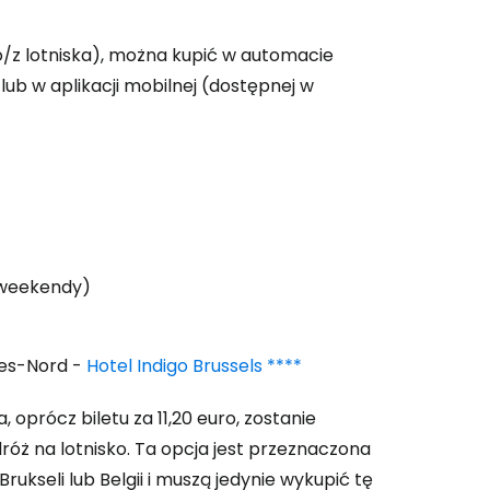
o/z lotniska), można kupić w automacie
 do Cestee
lub w aplikacji mobilnej (dostępnej w
ej
ontynuuj z Google
w weekendy)
ynuuj z Facebookiem
les-Nord -
Hotel Indigo Brussels ****
ynuuj z e-mailem
oprócz biletu za 11,20 euro, zostanie
óż na lotnisko. Ta opcja jest przeznaczona
rukseli lub Belgii i muszą jedynie wykupić tę