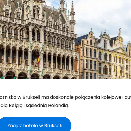
otnisko w Brukseli ma doskonałe połączenia kolejowe i aut
ałą Belgią i sąsiednią Holandią.
Znajdź hotele w Brukseli