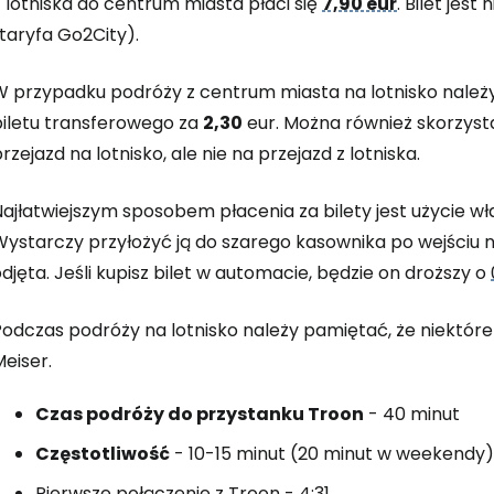
 lotniska do centrum miasta płaci się
7,90 eur
. Bilet jes
taryfa Go2City).
W przypadku podróży z centrum miasta na lotnisko nale
biletu transferowego za
2,30
eur. Można również skorzyst
rzejazd na lotnisko, ale nie na przejazd z lotniska.
ajłatwiejszym sposobem płacenia za bilety jest użycie wła
Wystarczy przyłożyć ją do szarego kasownika po wejściu 
djęta. Jeśli kupisz bilet w automacie, będzie on droższy o
odczas podróży na lotnisko należy pamiętać, że niektóre us
eiser.
Czas podróży do przystanku Troon
- 40 minut
Częstotliwość
- 10-15 minut (20 minut w weekendy)
Pierwsze połączenie z Troon - 4:31