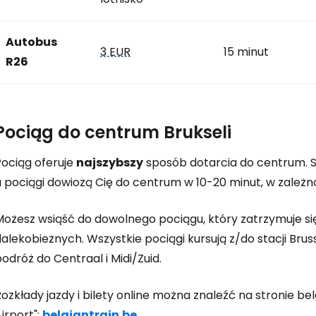
Autobus
3 EUR
15 minut
R26
Pociąg do centrum Brukseli
Pociąg oferuje
najszybszy
sposób dotarcia do centrum. S
a pociągi dowiozą Cię do centrum w 10-20 minut, w zależn
Możesz wsiąść do dowolnego pociągu, który zatrzymuje si
alekobieżnych. Wszystkie pociągi kursują z/do stacji Brus
odróż do Centraal i Midi/Zuid.
ozkłady jazdy i bilety online można znaleźć na stronie belgi
irport":
belgiantrain.be