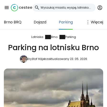
Brno BRQ
Dojazd
Parking
Więcej
Zaloguj się do
Cestee
Lotniska
Brno
Parking
Parking na lotnisku Brno
... światowej społeczności podróżniczej
Kryštof Hájek
zaktualizowany 23. 05. 2026
Kontynuuj z Google
Kontynuuj z Facebookiem
Kontynuuj z e-mailem