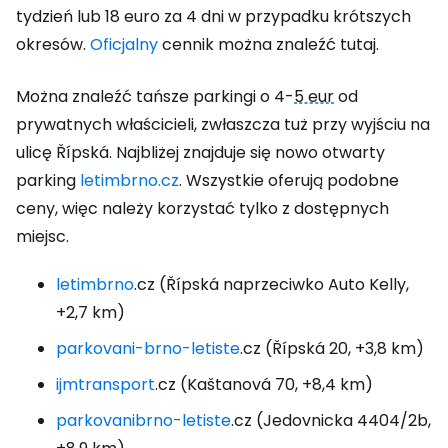
tydzień lub 18 euro za 4 dni w przypadku krótszych
okresów.
Oficjalny
cennik można znaleźć tutaj.
Można znaleźć tańsze parkingi o 4-
5 eur
od
prywatnych właścicieli, zwłaszcza tuż przy wyjściu na
ulicę Řípská. Najbliżej znajduje się nowo otwarty
parking
letimbrno.cz
. Wszystkie oferują podobne
ceny, więc należy korzystać tylko z dostępnych
miejsc.
letimbrno
.cz (Řípská naprzeciwko Auto Kelly,
+2,7 km)
parkovani-brno-letiste
.cz (Řípská 20, +3,8 km)
ijmtransport
.cz (Kaštanová 70, +8,4 km)
parkovanibrno-letiste
.cz (Jedovnicka 4404/2b,