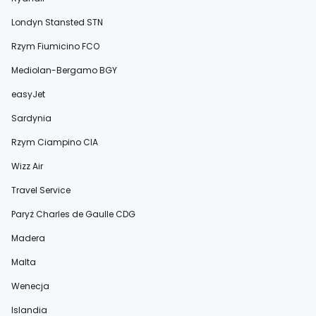
Londyn Stansted STN
Rzym Fiumicino FCO
Mediolan-Bergamo BGY
easyJet
Sardynia
Rzym Ciampino CIA
Wizz Air
Travel Service
Paryż Charles de Gaulle CDG
Madera
Malta
Wenecja
Islandia