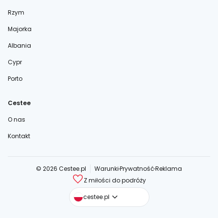
Rzym
Majorka
Albania
Cypr
Porto
Cestee
O nas
Kontakt
© 2026 Cestee.pl
Warunki
Prywatność
Reklama
Z miłości do podróży
cestee.com
cestee.pl
cestee.sk