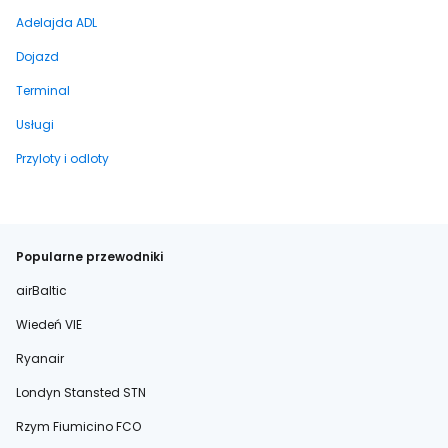
Adelajda ADL
Dojazd
Terminal
Usługi
Przyloty i odloty
Popularne przewodniki
airBaltic
Wiedeń VIE
Ryanair
Londyn Stansted STN
Rzym Fiumicino FCO