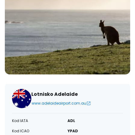
Lotnisko Adelaide
www.adelaideairport.com.au
Kod IATA
ADL
Kod ICAO
YPAD