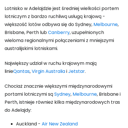
Lotnisko w Adelajdzie jest średniej wielkości portem
lotniczym z bardzo ruchliwą usługą krajową -
większość lotów odbywa się do Sydney,
Melbourne
,
Brisbane, Perth lub
Canberry
, uzupełnionych
wieloma regionalnymi połączeniami z mniejszymi
australijskimi lotniskami.
Największy udział w ruchu krajowym mają
linie
Qantas
,
Virgin Australia
i
Jetstar
.
Chociaż znacznie większymi międzynarodowymi
portami lotniczymi są
Sydney
,
Melbourne
, Brisbane i
Perth, istnieje również kilka międzynarodowych tras
do Adelajdy:
Auckland -
Air New Zealand