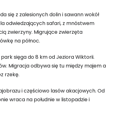
ada się z zalesionych dolin i sawann wokół
ontynuuj z Google
 dla odwiedzających safari, z mnóstwem
ią zwierzyny. Migrujące zwierzęta
drówkę na północ.
ynuuj z Facebookiem
park sięga do 8 km od Jeziora Wiktorii.
lasów. Migracja odbywa się tu między majem a
ynuuj z e-mailem
z rzekę.
ajobrazu i częściowo lasów akacjowych. Od
nie wraca na południe w listopadzie i