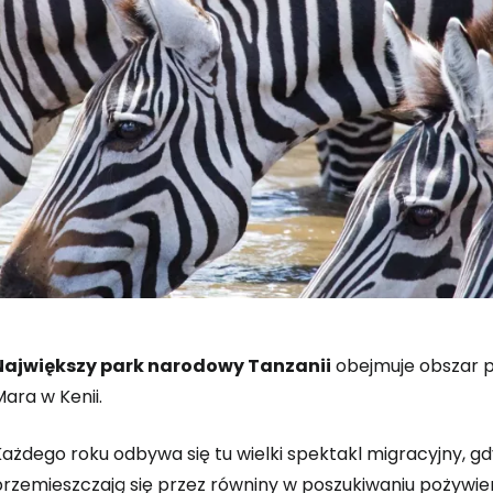
Największy park narodowy Tanzanii
obejmuje obszar p
ara w Kenii.
Każdego roku odbywa się tu wielki spektakl migracyjny, g
przemieszczają się przez równiny w poszukiwaniu pożywi