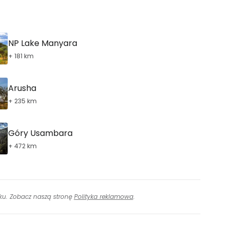
NP Lake Manyara
+ 181 km
Arusha
+ 235 km
Góry Usambara
+ 472 km
inku. Zobacz naszą stronę
Polityka reklamowa
.