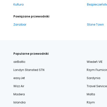
Kultura
Bezpieczeńst
Powiązane przewodniki
Zanzibar
Stone Town
Popularne przewodniki
airBaltic
Wiedeń VIE
Londyn Stansted STN
Rzym Fiumici
easyJet
Sardynia
Wizz Air
Travel Service
Madera
Malta
Islandia
Rzym