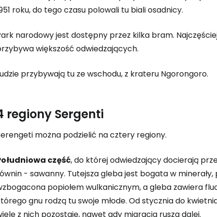
951 roku, do tego czasu polowali tu biali osadnicy.
ark narodowy jest dostępny przez kilka bram. Najczęściej
przybywa większość odwiedzających.
Ludzie przybywają tu ze wschodu, z krateru Ngorongoro.
4 regiony Sergenti
erengeti można podzielić na cztery regiony.
Południowa część
, do której odwiedzający docierają prz
ównin - sawanny. Tutejsza gleba jest bogata w minerały, 
Zaloguj się
wzbogacona popiołem wulkanicznym, a gleba zawiera flu
tórego gnu rodzą tu swoje młode. Od stycznia do kwietnia 
... światowej społeczności podróżnicz
iele z nich pozostaje, nawet gdy migracja rusza dalej.