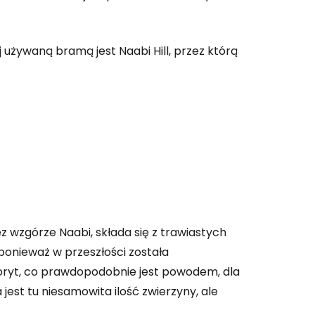
 używaną bramą jest Naabi Hill, przez którą
ez wzgórze Naabi, składa się z trawiastych
ponieważ w przeszłości została
 do Cestee
oryt, co prawdopodobnie jest powodem, dla
jest tu niesamowita ilość zwierzyny, ale
ej