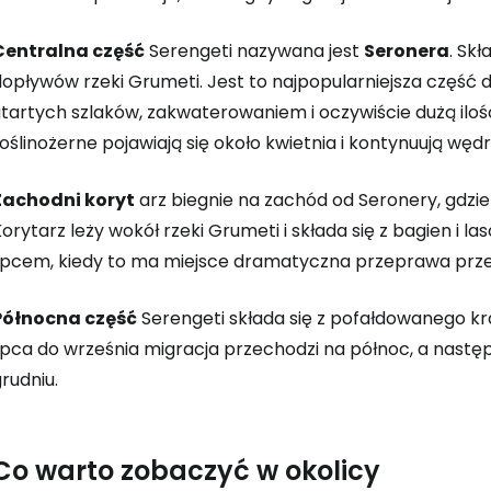
Centralna część
Serengeti nazywana jest
Seronera
. Skł
K
dopływów rzeki Grumeti. Jest to najpopularniejsza część
tartych szlaków, zakwaterowaniem i oczywiście dużą ilośc
oślinożerne pojawiają się około kwietnia i kontynuują wę
Kont
Zachodni koryt
arz biegnie na zachód od Seronery, gdzie 
orytarz leży wokół rzeki Grumeti i składa się z bagien i 
Kont
lipcem, kiedy to ma miejsce dramatyczna przeprawa prze
Północna część
Serengeti składa się z pofałdowanego kr
ipca do września migracja przechodzi na północ, a następ
rudniu.
Co warto zobaczyć w okolicy