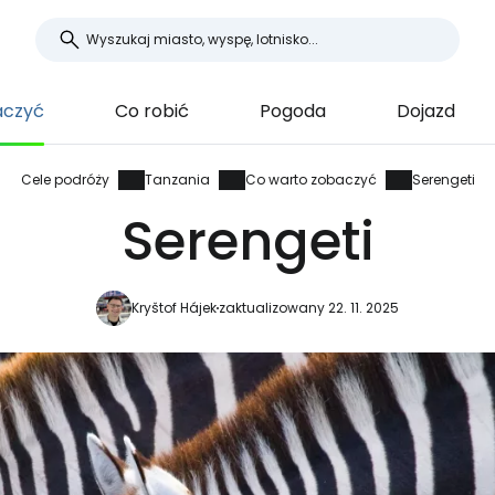
aczyć
Co robić
Pogoda
Dojazd
Cele podróży
Tanzania
Co warto zobaczyć
Serengeti
Serengeti
Kryštof Hájek
zaktualizowany 22. 11. 2025