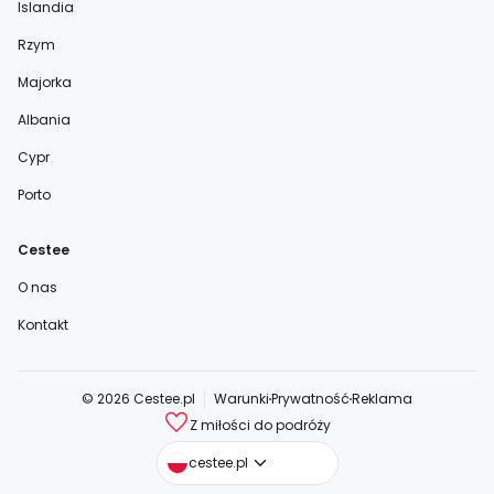
Islandia
Rzym
Majorka
Albania
Cypr
Porto
Cestee
O nas
Kontakt
© 2026 Cestee.pl
Warunki
Prywatność
Reklama
Z miłości do podróży
cestee.com
cestee.pl
cestee.sk