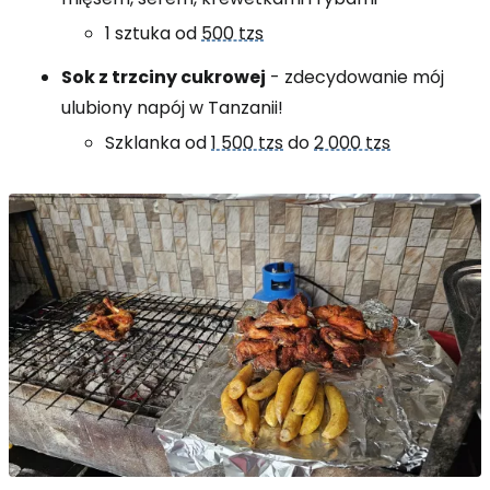
1 sztuka od
500 tzs
Sok z trzciny cukrowej
- zdecydowanie mój
ulubiony napój w Tanzanii!
Szklanka od
1 500 tzs
do
2 000 tzs