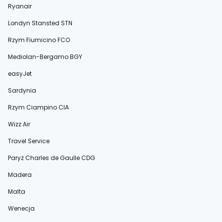
Ryanair
Londyn Stansted STN
Rzym Fiumicino FCO
Mediolan-Bergamo BGY
easyJet
Sardynia
Rzym Ciampino CIA
Wizz Air
Travel Service
Paryż Charles de Gaulle CDG
Madera
Malta
Wenecja