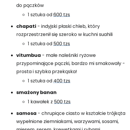
do pączków
1 sztuka od
600 tzs
chapati
- indyjski płaski chleb, który
rozprzestrzenił się szeroko w kuchni suahili
1 sztuka od
500 tzs
vitumbua
- małe naleśniki ryżowe
przypominające pączki, bardzo mi smakowały -
prosta i szybka przekąska!
1 sztuka od
400 tzs
smażony banan
1 kawałek z
500 tzs
samosa
- chrupiące ciasto w kształcie trójkąta
wypełnione ziemniakami, warzywami, sosami,
mięsem, serem, krewetkami i rybami