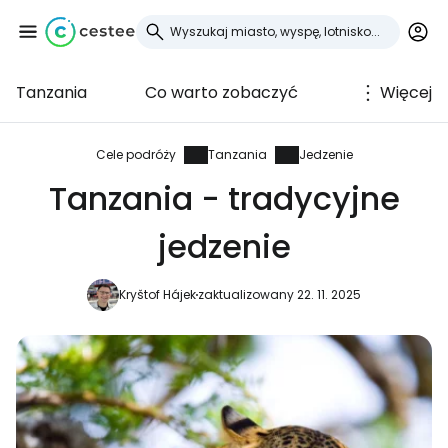
Tanzania
Co warto zobaczyć
Więcej
Zaloguj się do
Cestee
Cele podróży
Tanzania
Jedzenie
Tanzania - tradycyjne
... światowej społeczności podróżniczej
jedzenie
Kontynuuj z Google
Kryštof Hájek
zaktualizowany 22. 11. 2025
Kontynuuj z Facebookiem
Kontynuuj z e-mailem