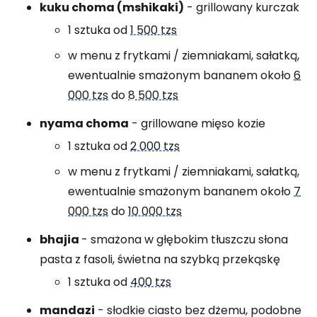
kuku choma (mshikaki)
- grillowany kurczak
1 sztuka od
1 500 tzs
w menu z frytkami / ziemniakami, sałatką,
ewentualnie smażonym bananem około
6
000 tzs
do
8 500 tzs
nyama choma
- grillowane mięso kozie
1 sztuka od
2 000 tzs
w menu z frytkami / ziemniakami, sałatką,
ewentualnie smażonym bananem około
7
000 tzs
do
10 000 tzs
bhajia
- smażona w głębokim tłuszczu słona
pasta z fasoli, świetna na szybką przekąskę
1 sztuka od
400 tzs
mandazi
- słodkie ciasto bez dżemu, podobne