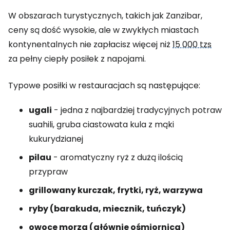
W obszarach turystycznych, takich jak Zanzibar,
ceny są dość wysokie, ale w zwykłych miastach
kontynentalnych nie zapłacisz więcej niż
15 000 tzs
za pełny ciepły posiłek z napojami.
Typowe posiłki w restauracjach są następujące:
ugali
- jedna z najbardziej tradycyjnych potraw
suahili, gruba ciastowata kula z mąki
kukurydzianej
pilau
- aromatyczny ryż z dużą ilością
przypraw
grillowany kurczak, frytki, ryż, warzywa
ryby (barakuda, miecznik, tuńczyk)
owoce morza (głównie ośmiornica)