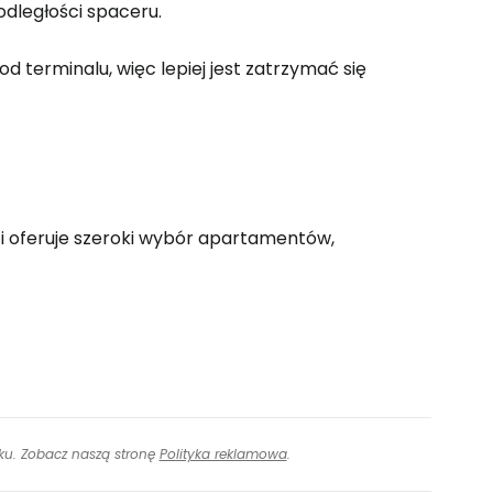
odległości spaceru.
ontynuuj z Google
od terminalu, więc lepiej jest zatrzymać się
ynuuj z Facebookiem
ynuuj z e-mailem
 i oferuje szeroki wybór apartamentów,
inku. Zobacz naszą stronę
Polityka reklamowa
.