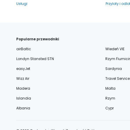
Usługi
Przyloty i odlo
Popularne przewodniki
airBaltic
Wiedeń VIE
Londyn Stansted STN
Rzym Fiumici
easyJet
Sardynia
Wizz Air
Travel Service
Madera
Malta
Islandia
Rzym
Albania
Cypr