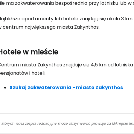
Nie ma zakwaterowania bezpośrednio przy lotnisku lub w 
K
ajbliższe apartamenty lub hotele znajdują się około 3 km 
w centrum największego miasta Zakynthos.
Kont
Hotele w mieście
Kont
Centrum miasta Zakynthos znajduje się 4,5 km od lotniska
ensjonatów i hoteli.
Szukaj zakwaterowania - miasto Zakynthos
 z których nasz zespół redakcyjny może otrzymywać prowizje za kliknięcie l