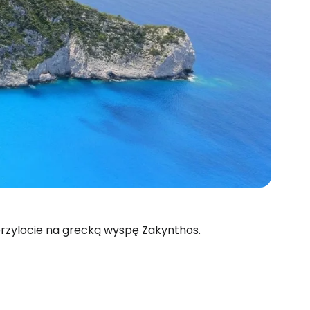
 do Cestee
przylocie na grecką wyspę Zakynthos.
ej