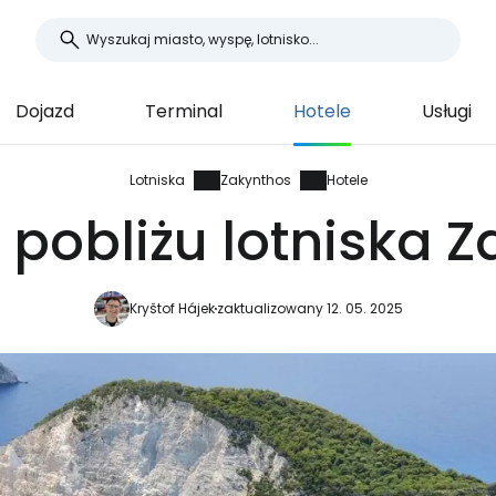
Dojazd
Terminal
Hotele
Usługi
Lotniska
Zakynthos
Hotele
 pobliżu lotniska 
Kryštof Hájek
zaktualizowany 12. 05. 2025