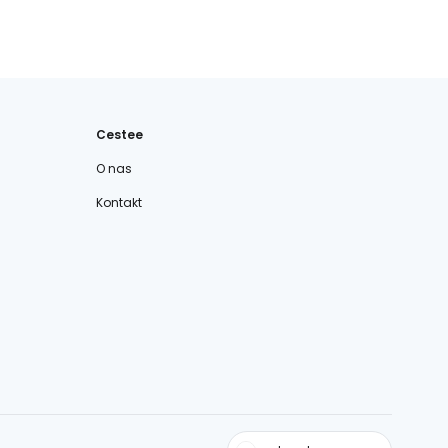
Cestee
O nas
Kontakt
cestee.com