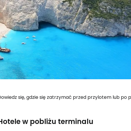
Zaloguj się
Dowiedz się, gdzie się zatrzymać przed przylotem lub po 
... światowej społeczności podróżnicz
Hotele w pobliżu terminalu