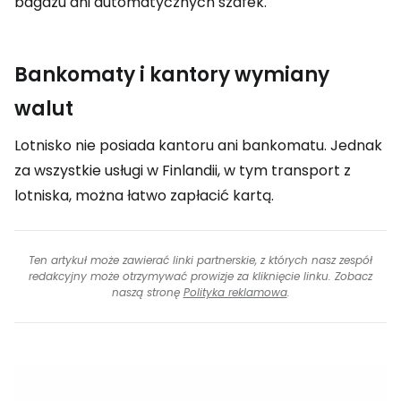
bagażu ani automatycznych szafek.
Bankomaty i kantory wymiany
walut
Lotnisko nie posiada kantoru ani bankomatu. Jednak
za wszystkie usługi w Finlandii, w tym transport z
lotniska, można łatwo zapłacić kartą.
Ten artykuł może zawierać linki partnerskie, z których nasz zespół
redakcyjny może otrzymywać prowizje za kliknięcie linku. Zobacz
naszą stronę
Polityka reklamowa
.