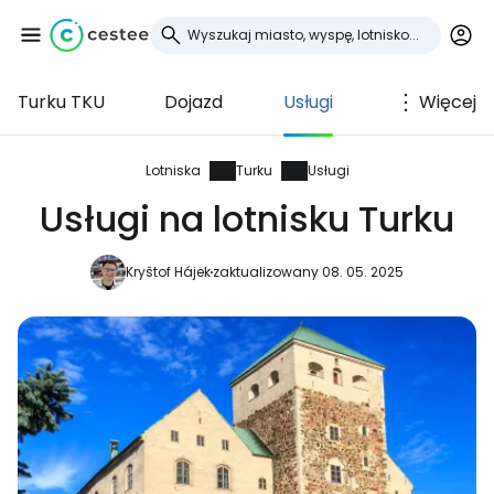
Turku TKU
Dojazd
Usługi
Więcej
Zaloguj się do
Cestee
Lotniska
Turku
Usługi
Usługi na lotnisku Turku
... światowej społeczności podróżniczej
Kryštof Hájek
zaktualizowany 08. 05. 2025
Kontynuuj z Google
Kontynuuj z Facebookiem
Kontynuuj z e-mailem