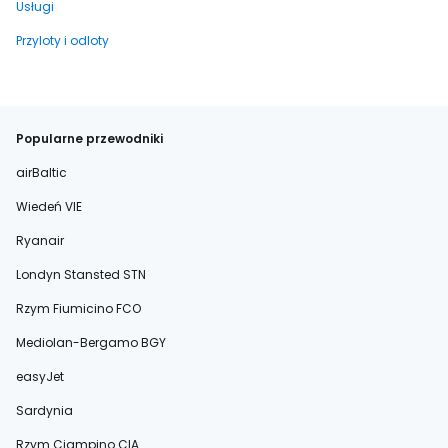
Usługi
Przyloty i odloty
Popularne przewodniki
airBaltic
Wiedeń VIE
Ryanair
Londyn Stansted STN
Rzym Fiumicino FCO
Mediolan-Bergamo BGY
easyJet
Sardynia
Rzym Ciampino CIA