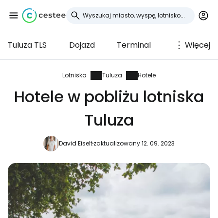
Tuluza TLS
Dojazd
Terminal
Więcej
Zaloguj się do
Cestee
Lotniska
Tuluza
Hotele
Hotele w pobliżu lotniska
... światowej społeczności podróżniczej
Tuluza
Kontynuuj z Google
David Eiselt
zaktualizowany 12. 09. 2023
Kontynuuj z Facebookiem
Kontynuuj z e-mailem