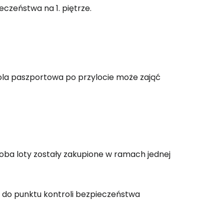
ej
ieczeństwa na 1. piętrze.
ontynuuj z Google
ola paszportowa po przylocie może zająć
ynuuj z Facebookiem
ynuuj z e-mailem
 i oba loty zostały zakupione w ramach jednej
 do punktu kontroli bezpieczeństwa