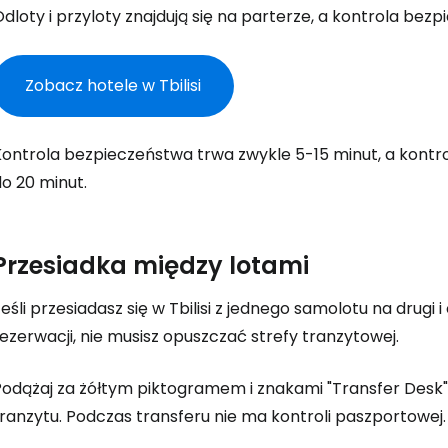
... światowej społeczności podróżnicz
dloty i przyloty znajdują się na parterze, a kontrola bezp
K
Zobacz hotele w Tbilisi
Kontrola bezpieczeństwa trwa zwykle 5-15 minut, a kontr
Kont
o 20 minut.
Kont
Przesiadka między lotami
eśli przesiadasz się w Tbilisi z jednego samolotu na drugi
ezerwacji, nie musisz opuszczać strefy tranzytowej.
Podążaj za żółtym piktogramem i znakami "Transfer Desk"
ranzytu. Podczas transferu nie ma kontroli paszportowej.