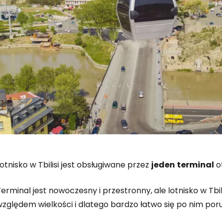
otnisko w Tbilisi jest obsługiwane przez
jeden
terminal
o
Zaloguj się
erminal jest nowoczesny i przestronny, ale lotnisko w Tbil
względem wielkości i dlatego bardzo łatwo się po nim por