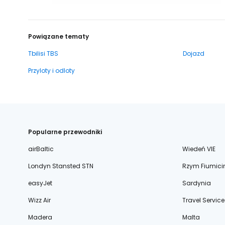
Powiązane tematy
Tbilisi TBS
Dojazd
Przyloty i odloty
Popularne przewodniki
airBaltic
Wiedeń VIE
Londyn Stansted STN
Rzym Fiumici
easyJet
Sardynia
Wizz Air
Travel Service
Madera
Malta