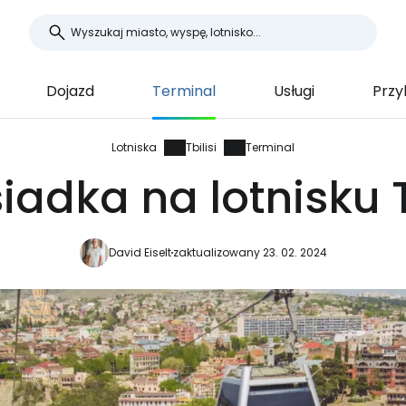
Dojazd
Terminal
Usługi
Przyl
Lotniska
Tbilisi
Terminal
iadka na lotnisku T
David Eiselt
zaktualizowany 23. 02. 2024