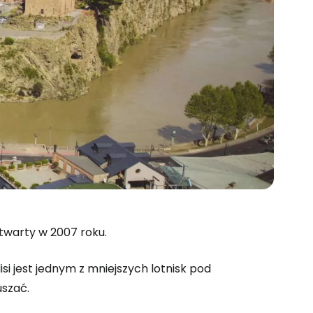
twarty w 2007 roku.
 do Cestee
isi jest jednym z mniejszych lotnisk pod
uszać.